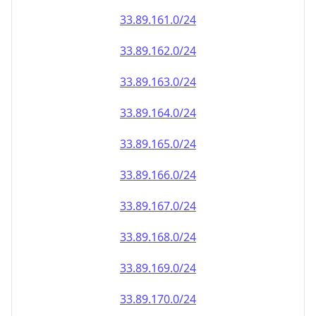
33.89.183.0/24
33.89.184.0/24
33.89.185.0/24
33.89.186.0/24
33.89.187.0/24
33.89.188.0/24
33.89.189.0/24
33.89.190.0/24
33.89.191.0/24
33.89.192.0/24