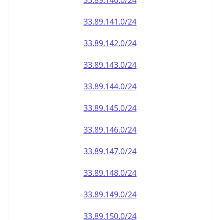
33.89.162.0/24
33.89.163.0/24
33.89.164.0/24
33.89.165.0/24
33.89.166.0/24
33.89.167.0/24
33.89.168.0/24
33.89.169.0/24
33.89.170.0/24
33.89.171.0/24
33.89.172.0/24