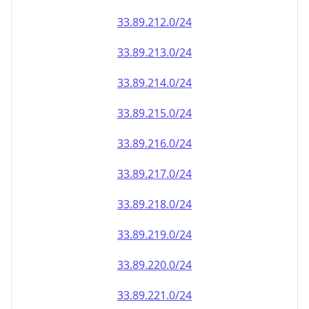
33.89.234.0/24
33.89.235.0/24
33.89.236.0/24
33.89.237.0/24
33.89.238.0/24
33.89.239.0/24
33.89.240.0/24
33.89.241.0/24
33.89.242.0/24
33.89.243.0/24