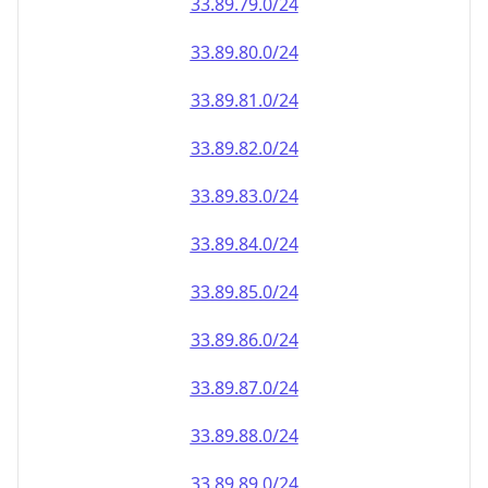
33.89.101.0/24
33.89.102.0/24
33.89.103.0/24
33.89.104.0/24
33.89.105.0/24
33.89.106.0/24
33.89.107.0/24
33.89.108.0/24
33.89.109.0/24
33.89.110.0/24
33.89.111.0/24