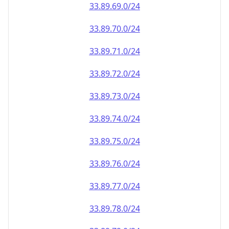
33.89.91.0/24
33.89.92.0/24
33.89.93.0/24
33.89.94.0/24
33.89.95.0/24
33.89.96.0/24
33.89.97.0/24
33.89.98.0/24
33.89.99.0/24
33.89.100.0/24