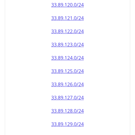
33.89.142.0/24
33.89.143.0/24
33.89.144.0/24
33.89.145.0/24
33.89.146.0/24
33.89.147.0/24
33.89.148.0/24
33.89.149.0/24
33.89.150.0/24
33.89.151.0/24