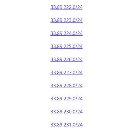
33.89.244.0/24
33.89.245.0/24
33.89.246.0/24
33.89.247.0/24
33.89.248.0/24
33.89.249.0/24
33.89.250.0/24
33.89.251.0/24
33.89.252.0/24
33.89.253.0/24