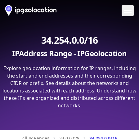
Ope
34.254.0.0/16
IPAddress Range - IPGeolocation
Explore geolocation information for IP ranges, including
the start and end addresses and their corresponding
CIDR or prefix. See details about the networks and
locations associated with each address. Understand how
these IPs are organized and distributed across different
networks.
All IP Ranges
34.0.0.0/8
34.254.0.0/16