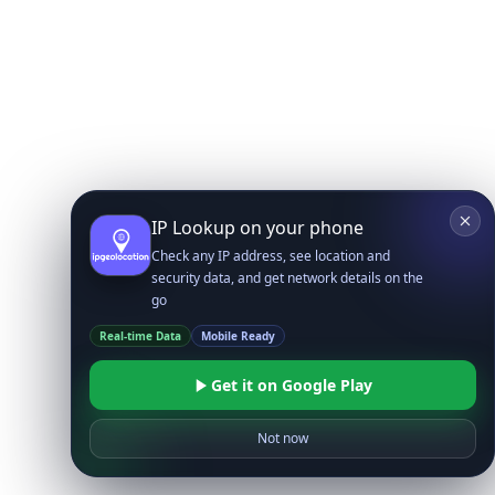
IP Lookup on your phone
Check any IP address, see location and
security data, and get network details on the
go
Real-time Data
Mobile Ready
Get it on Google Play
Not now