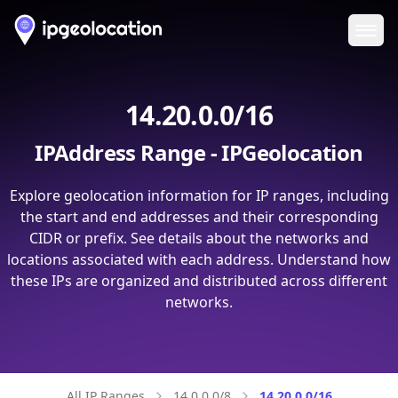
Ope
14.20.0.0/16
IPAddress Range - IPGeolocation
Explore geolocation information for IP ranges, including
the start and end addresses and their corresponding
CIDR or prefix. See details about the networks and
locations associated with each address. Understand how
these IPs are organized and distributed across different
networks.
All IP Ranges
14.0.0.0/8
14.20.0.0/16