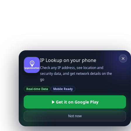
IP Lookup on your phone
Check any IP address, see location and
security data, and get network details on the
go
Real-time Data
Mobile Ready
Get it on Google Play
Not now