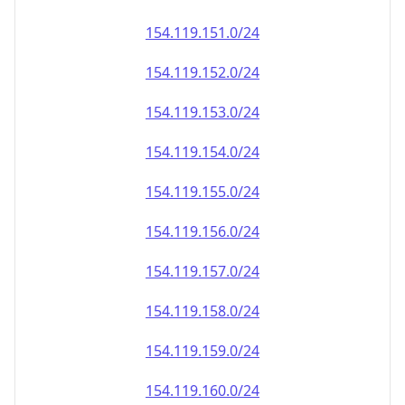
154.119.151.0/24
154.119.152.0/24
154.119.153.0/24
154.119.154.0/24
154.119.155.0/24
154.119.156.0/24
154.119.157.0/24
154.119.158.0/24
154.119.159.0/24
154.119.160.0/24