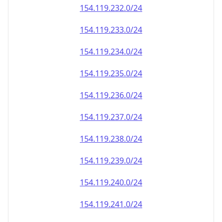
154.119.232.0/24
154.119.233.0/24
154.119.234.0/24
154.119.235.0/24
154.119.236.0/24
154.119.237.0/24
154.119.238.0/24
154.119.239.0/24
154.119.240.0/24
154.119.241.0/24