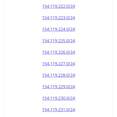
154.119.222.0/24
154.119.223.0/24
154.119.224.0/24
154.119.225.0/24
154.119.226.0/24
154.119.227.0/24
154.119.228.0/24
154.119.229.0/24
154.119.230.0/24
154.119.231.0/24