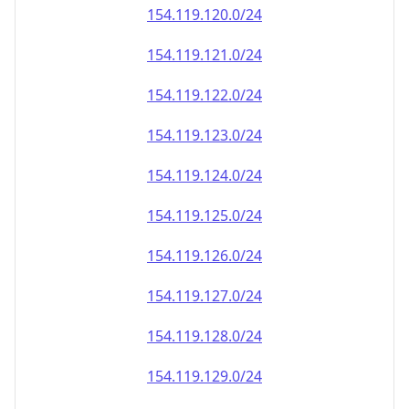
154.119.120.0/24
154.119.121.0/24
154.119.122.0/24
154.119.123.0/24
154.119.124.0/24
154.119.125.0/24
154.119.126.0/24
154.119.127.0/24
154.119.128.0/24
154.119.129.0/24