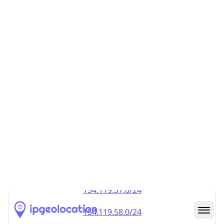
154.119.49.0/24
154.119.50.0/24
154.119.51.0/24
154.119.52.0/24
154.119.53.0/24
154.119.54.0/24
154.119.55.0/24
154.119.56.0/24
154.119.57.0/24
154.119.58.0/24