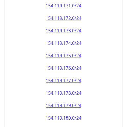
154.119.171.0/24
154.119.172.0/24
154.119.173.0/24
154.119.174.0/24
154.119.175.0/24
154.119.176.0/24
154.119.177.0/24
154.119.178.0/24
154.119.179.0/24
154.119.180.0/24