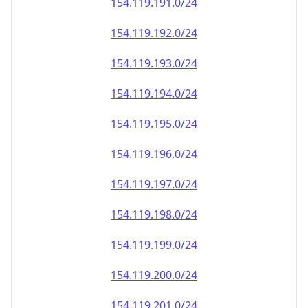
154.119.191.0/24
154.119.192.0/24
154.119.193.0/24
154.119.194.0/24
154.119.195.0/24
154.119.196.0/24
154.119.197.0/24
154.119.198.0/24
154.119.199.0/24
154.119.200.0/24
154.119.201.0/24