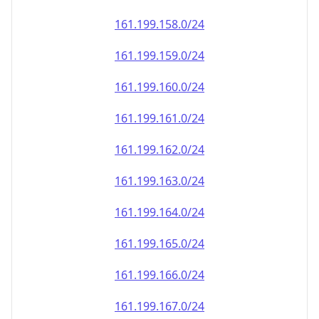
161.199.161.0/24
161.199.162.0/24
161.199.163.0/24
161.199.164.0/24
161.199.165.0/24
161.199.166.0/24
161.199.167.0/24
161.199.168.0/24
161.199.169.0/24
161.199.170.0/24