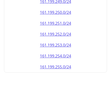
161.199.252.0/24
161.199.253.0/24
161.199.254.0/24
161.199.255.0/24