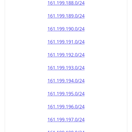
161.199.191.0/24
161.199.192.0/24
161.199.193.0/24
161.199.194.0/24
161.199.195.0/24
161.199.196.0/24
161.199.197.0/24
161.199.198.0/24
161.199.199.0/24
161.199.200.0/24
161.199.201.0/24