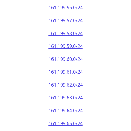
161.199.59.0/24
161.199.60.0/24
161.199.61.0/24
161.199.62.0/24
161.199.63.0/24
161.199.64.0/24
161.199.65.0/24
161.199.66.0/24
161.199.67.0/24
161.199.68.0/24