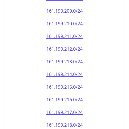
161.199.212.0/24
161.199.213.0/24
161.199.214.0/24
161.199.215.0/24
161.199.216.0/24
161.199.217.0/24
161.199.218.0/24
161.199.219.0/24
161.199.220.0/24
161.199.221.0/24