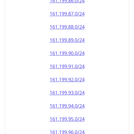
161.199.90.0/24
161.199.91.0/24
161.199.92.0/24
161.199.93.0/24
161.199.94.0/24
161.199.95.0/24
161.199.96.0/24
161.199.97.0/24
161.199.98.0/24
161.199.99.0/24