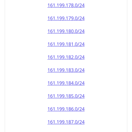
161.199.181.0/24
161.199.182.0/24
161.199.183.0/24
161.199.184.0/24
161.199.185.0/24
161.199.186.0/24
161.199.187.0/24
161.199.188.0/24
161.199.189.0/24
161.199.190.0/24