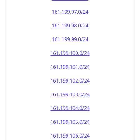
161.199.100.0/24
161.199.101.0/24
161.199.102.0/24
161.199.103.0/24
161.199.104.0/24
161.199.105.0/24
161.199.106.0/24
161.199.107.0/24
161.199.108.0/24
161.199.109.0/24