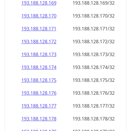
193.188.128.171
193.188.128.171/32
193.188.128.172
193.188.128.172/32
193.188.128.173
193.188.128.173/32
193.188.128.174
193.188.128.174/32
193.188.128.175
193.188.128.175/32
193.188.128.176
193.188.128.176/32
193.188.128.177
193.188.128.177/32
193.188.128.178
193.188.128.178/32
193.188.128.179
193.188.128.179/32
193.188.128.180
193.188.128.180/32