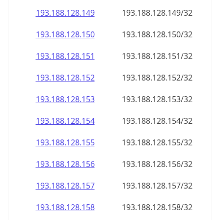
193.188.128.150
193.188.128.150/32
193.188.128.151
193.188.128.151/32
193.188.128.152
193.188.128.152/32
193.188.128.153
193.188.128.153/32
193.188.128.154
193.188.128.154/32
193.188.128.155
193.188.128.155/32
193.188.128.156
193.188.128.156/32
193.188.128.157
193.188.128.157/32
193.188.128.158
193.188.128.158/32
193.188.128.159
193.188.128.159/32