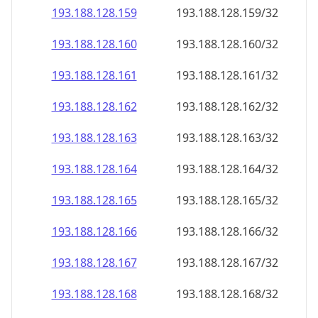
193.188.128.160
193.188.128.160/32
193.188.128.161
193.188.128.161/32
193.188.128.162
193.188.128.162/32
193.188.128.163
193.188.128.163/32
193.188.128.164
193.188.128.164/32
193.188.128.165
193.188.128.165/32
193.188.128.166
193.188.128.166/32
193.188.128.167
193.188.128.167/32
193.188.128.168
193.188.128.168/32
193.188.128.169
193.188.128.169/32
193.188.128.170
193.188.128.170/32