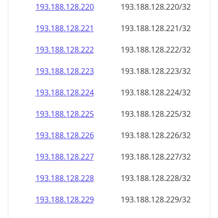
193.188.128.221
193.188.128.221/32
193.188.128.222
193.188.128.222/32
193.188.128.223
193.188.128.223/32
193.188.128.224
193.188.128.224/32
193.188.128.225
193.188.128.225/32
193.188.128.226
193.188.128.226/32
193.188.128.227
193.188.128.227/32
193.188.128.228
193.188.128.228/32
193.188.128.229
193.188.128.229/32
193.188.128.230
193.188.128.230/32
193.188.128.231
193.188.128.231/32