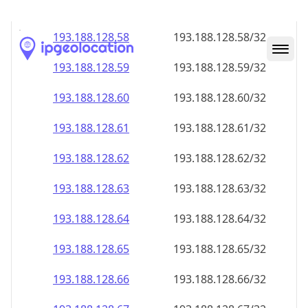
193.188.128.59
193.188.128.59/32
193.188.128.60
193.188.128.60/32
193.188.128.61
193.188.128.61/32
193.188.128.62
193.188.128.62/32
193.188.128.63
193.188.128.63/32
193.188.128.64
193.188.128.64/32
193.188.128.65
193.188.128.65/32
193.188.128.66
193.188.128.66/32
193.188.128.67
193.188.128.67/32
193.188.128.68
193.188.128.68/32