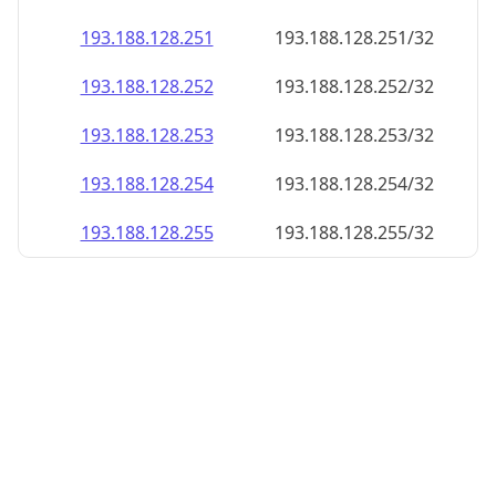
193.188.128.252
193.188.128.252/32
193.188.128.253
193.188.128.253/32
193.188.128.254
193.188.128.254/32
193.188.128.255
193.188.128.255/32