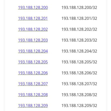
193.188.128.201
193.188.128.201/32
193.188.128.202
193.188.128.202/32
193.188.128.203
193.188.128.203/32
193.188.128.204
193.188.128.204/32
193.188.128.205
193.188.128.205/32
193.188.128.206
193.188.128.206/32
193.188.128.207
193.188.128.207/32
193.188.128.208
193.188.128.208/32
193.188.128.209
193.188.128.209/32
193.188.128.210
193.188.128.210/32