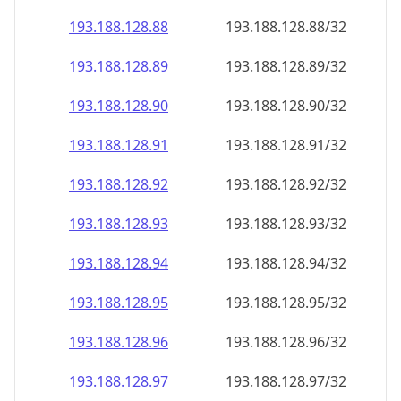
193.188.128.89
193.188.128.89/32
193.188.128.90
193.188.128.90/32
193.188.128.91
193.188.128.91/32
193.188.128.92
193.188.128.92/32
193.188.128.93
193.188.128.93/32
193.188.128.94
193.188.128.94/32
193.188.128.95
193.188.128.95/32
193.188.128.96
193.188.128.96/32
193.188.128.97
193.188.128.97/32
193.188.128.98
193.188.128.98/32