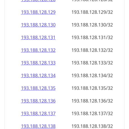
193.188.128.130
193.188.128.130/32
193.188.128.131
193.188.128.131/32
193.188.128.132
193.188.128.132/32
193.188.128.133
193.188.128.133/32
193.188.128.134
193.188.128.134/32
193.188.128.135
193.188.128.135/32
193.188.128.136
193.188.128.136/32
193.188.128.137
193.188.128.137/32
193.188.128.138
193.188.128.138/32
193.188.128.139
193.188.128.139/32