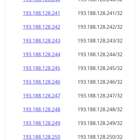
193.188.128.242
193.188.128.242/32
193.188.128.243
193.188.128.243/32
193.188.128.244
193.188.128.244/32
193.188.128.245
193.188.128.245/32
193.188.128.246
193.188.128.246/32
193.188.128.247
193.188.128.247/32
193.188.128.248
193.188.128.248/32
193.188.128.249
193.188.128.249/32
193.188.128.250
193.188.128.250/32
193.188.128.251
193.188.128.251/32