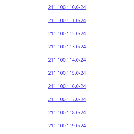
211.100.110.0/24
211.100.111.0/24
211.100.112.0/24
211.100.113.0/24
211.100.114.0/24
211.100.115.0/24
211.100.116.0/24
211.100.117.0/24
211.100.118.0/24
211.100.119.0/24