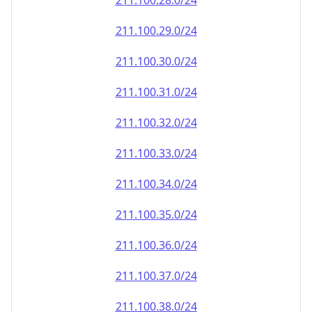
211.100.28.0/24
211.100.29.0/24
211.100.30.0/24
211.100.31.0/24
211.100.32.0/24
211.100.33.0/24
211.100.34.0/24
211.100.35.0/24
211.100.36.0/24
211.100.37.0/24
211.100.38.0/24