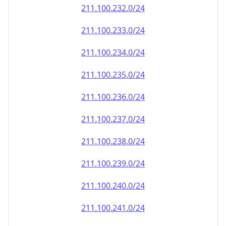
211.100.232.0/24
211.100.233.0/24
211.100.234.0/24
211.100.235.0/24
211.100.236.0/24
211.100.237.0/24
211.100.238.0/24
211.100.239.0/24
211.100.240.0/24
211.100.241.0/24