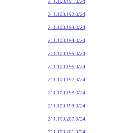
211.100.191.0/24
211.100.192.0/24
211.100.193.0/24
211.100.194.0/24
211.100.195.0/24
211.100.196.0/24
211.100.197.0/24
211.100.198.0/24
211.100.199.0/24
211.100.200.0/24
211.100.201.0/24