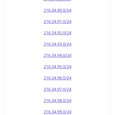
216.34.90.0/24
216.34.91.0/24
216.34.92.0/24
216.34.93.0/24
216.34.94.0/24
216.34.95.0/24
216.34.96.0/24
216.34.97.0/24
216.34.98.0/24
216.34.99.0/24