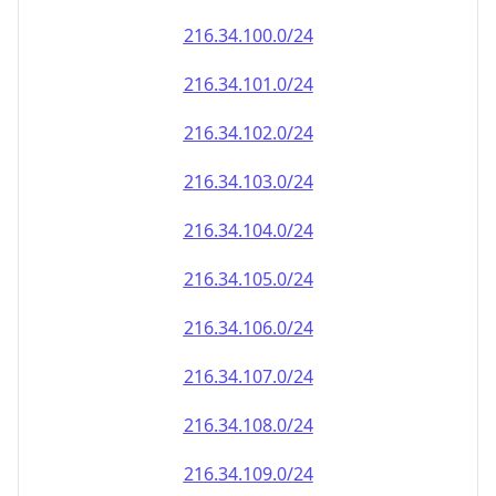
216.34.100.0/24
216.34.101.0/24
216.34.102.0/24
216.34.103.0/24
216.34.104.0/24
216.34.105.0/24
216.34.106.0/24
216.34.107.0/24
216.34.108.0/24
216.34.109.0/24