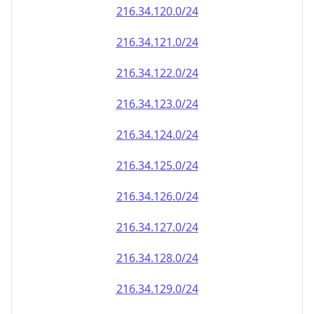
216.34.120.0/24
216.34.121.0/24
216.34.122.0/24
216.34.123.0/24
216.34.124.0/24
216.34.125.0/24
216.34.126.0/24
216.34.127.0/24
216.34.128.0/24
216.34.129.0/24