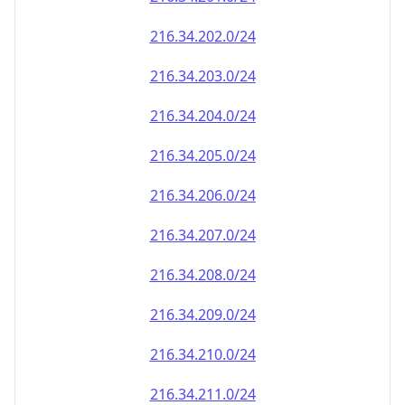
216.34.202.0/24
216.34.203.0/24
216.34.204.0/24
216.34.205.0/24
216.34.206.0/24
216.34.207.0/24
216.34.208.0/24
216.34.209.0/24
216.34.210.0/24
216.34.211.0/24