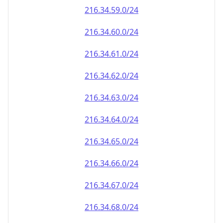
216.34.59.0/24
216.34.60.0/24
216.34.61.0/24
216.34.62.0/24
216.34.63.0/24
216.34.64.0/24
216.34.65.0/24
216.34.66.0/24
216.34.67.0/24
216.34.68.0/24