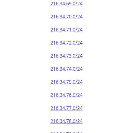
216.34.69.0/24
216.34.70.0/24
216.34.71.0/24
216.34.72.0/24
216.34.73.0/24
216.34.74.0/24
216.34.75.0/24
216.34.76.0/24
216.34.77.0/24
216.34.78.0/24