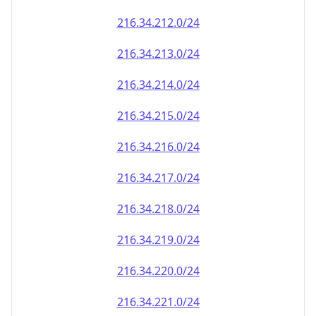
216.34.212.0/24
216.34.213.0/24
216.34.214.0/24
216.34.215.0/24
216.34.216.0/24
216.34.217.0/24
216.34.218.0/24
216.34.219.0/24
216.34.220.0/24
216.34.221.0/24