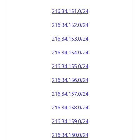
216.34.151.0/24
216.34.152.0/24
216.34.153.0/24
216.34.154.0/24
216.34.155.0/24
216.34.156.0/24
216.34.157.0/24
216.34.158.0/24
216.34.159.0/24
216.34.160.0/24