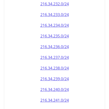
216.34.232.0/24
216.34.233.0/24
216.34.234.0/24
216.34.235.0/24
216.34.236.0/24
216.34.237.0/24
216.34.238.0/24
216.34.239.0/24
216.34.240.0/24
216.34.241.0/24