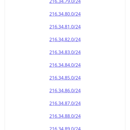
216.34.79.0/24
216.34.80.0/24
216.34.81.0/24
216.34.82.0/24
216.34.83.0/24
216.34.84.0/24
216.34.85.0/24
216.34.86.0/24
216.34.87.0/24
216.34.88.0/24
216.34.89.0/24