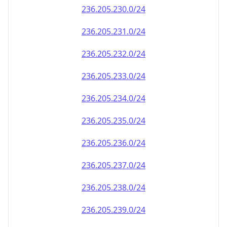
236.205.232.0/24
236.205.233.0/24
236.205.234.0/24
236.205.235.0/24
236.205.236.0/24
236.205.237.0/24
236.205.238.0/24
236.205.239.0/24
236.205.240.0/24
236.205.241.0/24