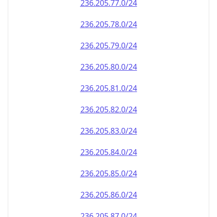
236.205.79.0/24
236.205.80.0/24
236.205.81.0/24
236.205.82.0/24
236.205.83.0/24
236.205.84.0/24
236.205.85.0/24
236.205.86.0/24
236.205.87.0/24
236.205.88.0/24
236.205.89.0/24