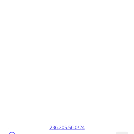
236.205.49.0/24
236.205.50.0/24
236.205.51.0/24
236.205.52.0/24
236.205.53.0/24
236.205.54.0/24
236.205.55.0/24
236.205.56.0/24
236.205.57.0/24
236.205.58.0/24