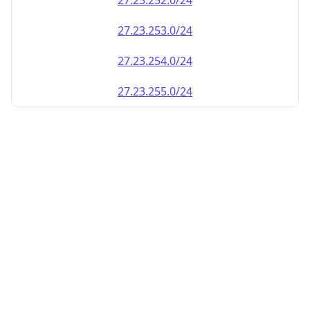
27.23.252.0/24
27.23.253.0/24
27.23.254.0/24
27.23.255.0/24