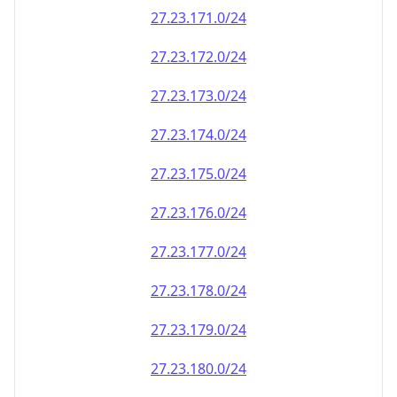
27.23.171.0/24
27.23.172.0/24
27.23.173.0/24
27.23.174.0/24
27.23.175.0/24
27.23.176.0/24
27.23.177.0/24
27.23.178.0/24
27.23.179.0/24
27.23.180.0/24