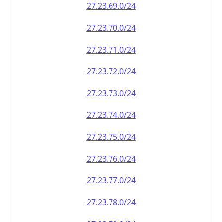
27.23.69.0/24
27.23.70.0/24
27.23.71.0/24
27.23.72.0/24
27.23.73.0/24
27.23.74.0/24
27.23.75.0/24
27.23.76.0/24
27.23.77.0/24
27.23.78.0/24