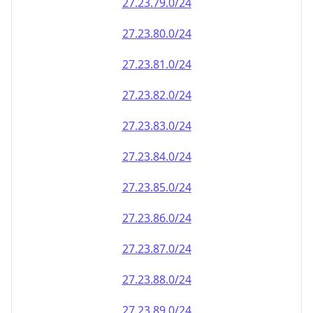
27.23.79.0/24
27.23.80.0/24
27.23.81.0/24
27.23.82.0/24
27.23.83.0/24
27.23.84.0/24
27.23.85.0/24
27.23.86.0/24
27.23.87.0/24
27.23.88.0/24
27.23.89.0/24