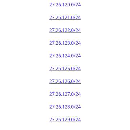
27.26.120.0/24
27.26.121.0/24
27.26.122.0/24
27.26.123.0/24
27.26.124.0/24
27.26.125.0/24
27.26.126.0/24
27.26.127.0/24
27.26.128.0/24
27.26.129.0/24