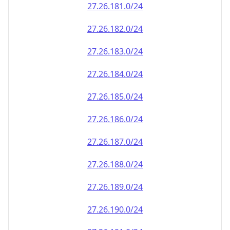
27.26.181.0/24
27.26.182.0/24
27.26.183.0/24
27.26.184.0/24
27.26.185.0/24
27.26.186.0/24
27.26.187.0/24
27.26.188.0/24
27.26.189.0/24
27.26.190.0/24