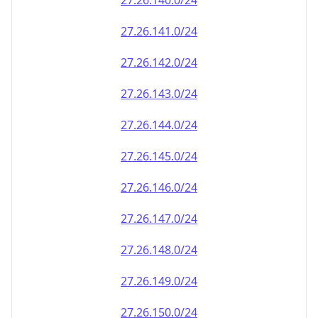
27.26.140.0/24
27.26.141.0/24
27.26.142.0/24
27.26.143.0/24
27.26.144.0/24
27.26.145.0/24
27.26.146.0/24
27.26.147.0/24
27.26.148.0/24
27.26.149.0/24
27.26.150.0/24