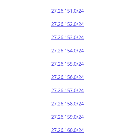
27.26.151.0/24
27.26.152.0/24
27.26.153.0/24
27.26.154.0/24
27.26.155.0/24
27.26.156.0/24
27.26.157.0/24
27.26.158.0/24
27.26.159.0/24
27.26.160.0/24