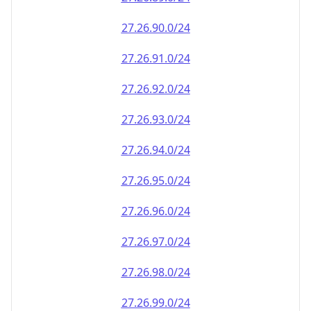
27.26.90.0/24
27.26.91.0/24
27.26.92.0/24
27.26.93.0/24
27.26.94.0/24
27.26.95.0/24
27.26.96.0/24
27.26.97.0/24
27.26.98.0/24
27.26.99.0/24