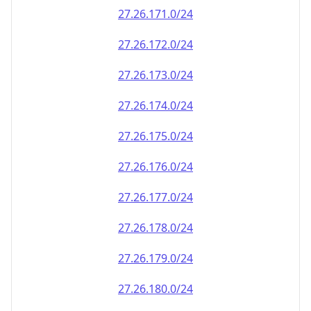
27.26.171.0/24
27.26.172.0/24
27.26.173.0/24
27.26.174.0/24
27.26.175.0/24
27.26.176.0/24
27.26.177.0/24
27.26.178.0/24
27.26.179.0/24
27.26.180.0/24