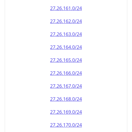
27.26.161.0/24
27.26.162.0/24
27.26.163.0/24
27.26.164.0/24
27.26.165.0/24
27.26.166.0/24
27.26.167.0/24
27.26.168.0/24
27.26.169.0/24
27.26.170.0/24