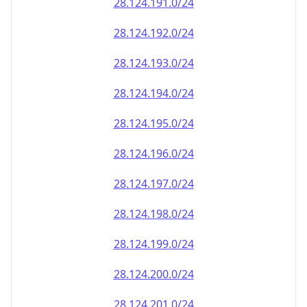
28.124.191.0/24
28.124.192.0/24
28.124.193.0/24
28.124.194.0/24
28.124.195.0/24
28.124.196.0/24
28.124.197.0/24
28.124.198.0/24
28.124.199.0/24
28.124.200.0/24
28.124.201.0/24