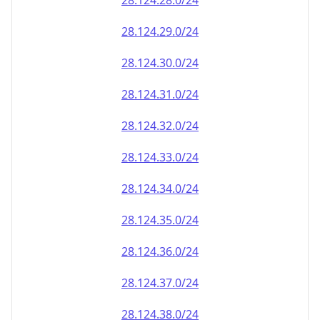
28.124.28.0/24
28.124.29.0/24
28.124.30.0/24
28.124.31.0/24
28.124.32.0/24
28.124.33.0/24
28.124.34.0/24
28.124.35.0/24
28.124.36.0/24
28.124.37.0/24
28.124.38.0/24