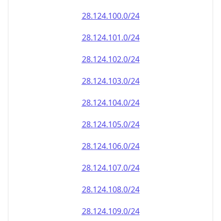
28.124.100.0/24
28.124.101.0/24
28.124.102.0/24
28.124.103.0/24
28.124.104.0/24
28.124.105.0/24
28.124.106.0/24
28.124.107.0/24
28.124.108.0/24
28.124.109.0/24