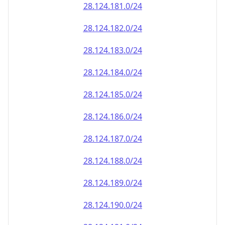
28.124.181.0/24
28.124.182.0/24
28.124.183.0/24
28.124.184.0/24
28.124.185.0/24
28.124.186.0/24
28.124.187.0/24
28.124.188.0/24
28.124.189.0/24
28.124.190.0/24