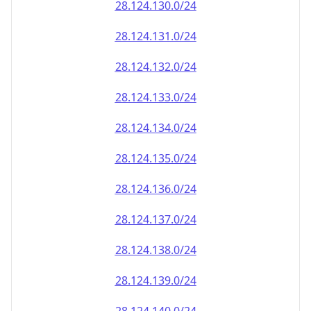
28.124.130.0/24
28.124.131.0/24
28.124.132.0/24
28.124.133.0/24
28.124.134.0/24
28.124.135.0/24
28.124.136.0/24
28.124.137.0/24
28.124.138.0/24
28.124.139.0/24