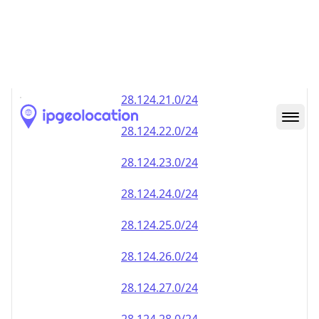
28.124.18.0/24
28.124.19.0/24
28.124.20.0/24
28.124.21.0/24
28.124.22.0/24
28.124.23.0/24
28.124.24.0/24
28.124.25.0/24
28.124.26.0/24
28.124.27.0/24