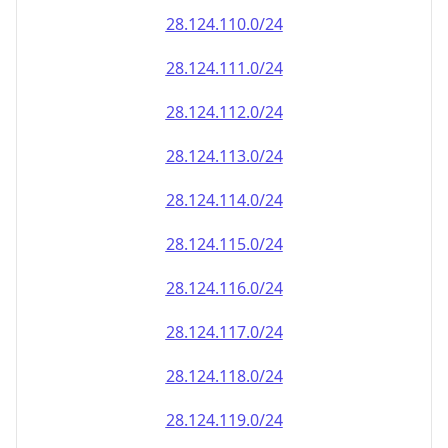
28.124.110.0/24
28.124.111.0/24
28.124.112.0/24
28.124.113.0/24
28.124.114.0/24
28.124.115.0/24
28.124.116.0/24
28.124.117.0/24
28.124.118.0/24
28.124.119.0/24