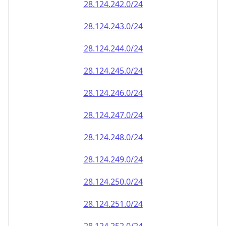
28.124.242.0/24
28.124.243.0/24
28.124.244.0/24
28.124.245.0/24
28.124.246.0/24
28.124.247.0/24
28.124.248.0/24
28.124.249.0/24
28.124.250.0/24
28.124.251.0/24