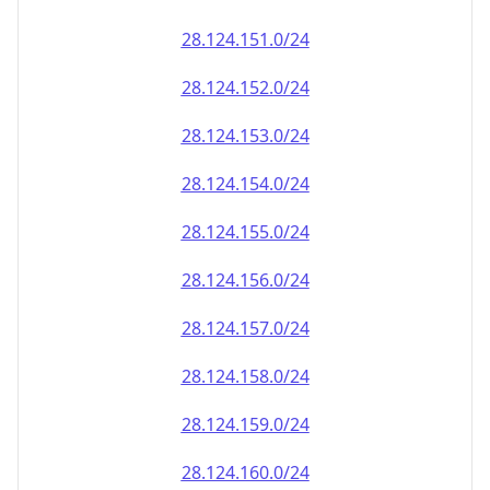
28.124.151.0/24
28.124.152.0/24
28.124.153.0/24
28.124.154.0/24
28.124.155.0/24
28.124.156.0/24
28.124.157.0/24
28.124.158.0/24
28.124.159.0/24
28.124.160.0/24