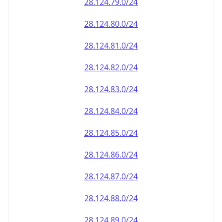
28.124.79.0/24
28.124.80.0/24
28.124.81.0/24
28.124.82.0/24
28.124.83.0/24
28.124.84.0/24
28.124.85.0/24
28.124.86.0/24
28.124.87.0/24
28.124.88.0/24
28.124.89.0/24