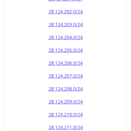
28.124.202.0/24
28.124.203.0/24
28.124.204.0/24
28.124.205.0/24
28.124.206.0/24
28.124.207.0/24
28.124.208.0/24
28.124.209.0/24
28.124.210.0/24
28.124.211.0/24