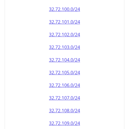
32.72.100.0/24
32.72.101.0/24
32.72.102.0/24
32.72.103.0/24
32.72.104.0/24
32.72.105.0/24
32.72.106.0/24
32.72.107.0/24
32.72.108.0/24
32.72.109.0/24