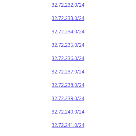
32.72.232.0/24
32.72.233.0/24
32.72.234.0/24
32.72.235.0/24
32.72.236.0/24
32.72.237.0/24
32.72.238.0/24
32.72.239.0/24
32.72.240.0/24
32.72.241.0/24