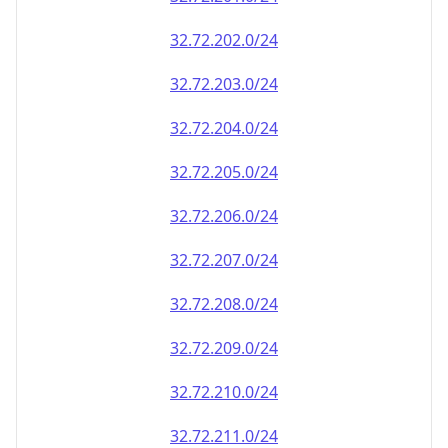
32.72.202.0/24
32.72.203.0/24
32.72.204.0/24
32.72.205.0/24
32.72.206.0/24
32.72.207.0/24
32.72.208.0/24
32.72.209.0/24
32.72.210.0/24
32.72.211.0/24