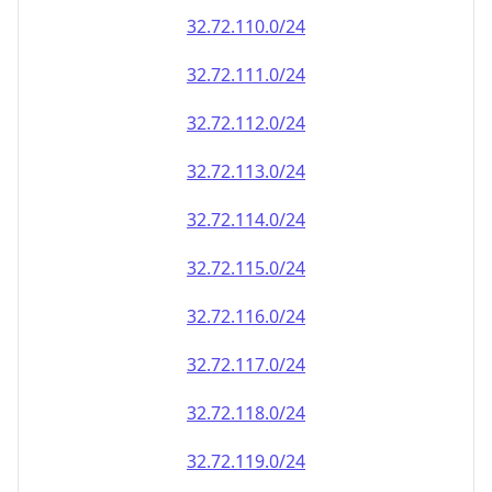
32.72.110.0/24
32.72.111.0/24
32.72.112.0/24
32.72.113.0/24
32.72.114.0/24
32.72.115.0/24
32.72.116.0/24
32.72.117.0/24
32.72.118.0/24
32.72.119.0/24