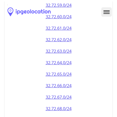
32.72.59.0/24
32.72.60.0/24
32.72.61.0/24
32.72.62.0/24
32.72.63.0/24
32.72.64.0/24
32.72.65.0/24
32.72.66.0/24
32.72.67.0/24
32.72.68.0/24