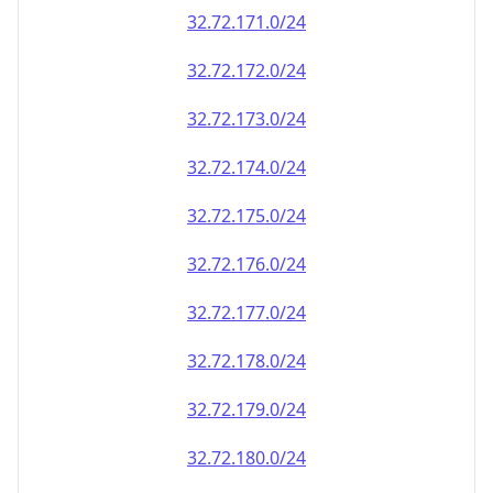
32.72.171.0/24
32.72.172.0/24
32.72.173.0/24
32.72.174.0/24
32.72.175.0/24
32.72.176.0/24
32.72.177.0/24
32.72.178.0/24
32.72.179.0/24
32.72.180.0/24