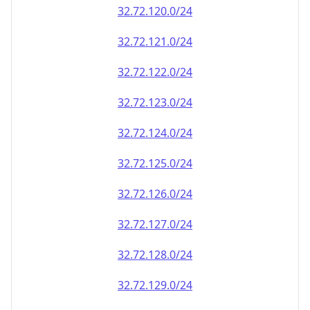
32.72.120.0/24
32.72.121.0/24
32.72.122.0/24
32.72.123.0/24
32.72.124.0/24
32.72.125.0/24
32.72.126.0/24
32.72.127.0/24
32.72.128.0/24
32.72.129.0/24