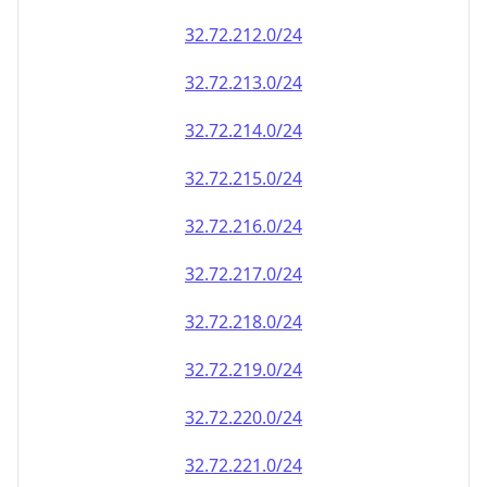
32.72.212.0/24
32.72.213.0/24
32.72.214.0/24
32.72.215.0/24
32.72.216.0/24
32.72.217.0/24
32.72.218.0/24
32.72.219.0/24
32.72.220.0/24
32.72.221.0/24