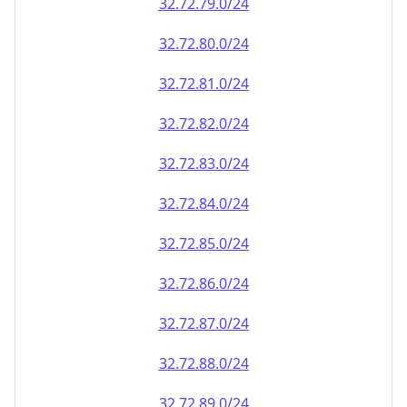
32.72.79.0/24
32.72.80.0/24
32.72.81.0/24
32.72.82.0/24
32.72.83.0/24
32.72.84.0/24
32.72.85.0/24
32.72.86.0/24
32.72.87.0/24
32.72.88.0/24
32.72.89.0/24