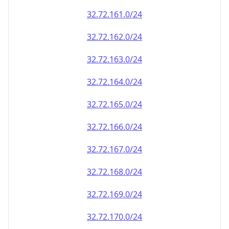
32.72.161.0/24
32.72.162.0/24
32.72.163.0/24
32.72.164.0/24
32.72.165.0/24
32.72.166.0/24
32.72.167.0/24
32.72.168.0/24
32.72.169.0/24
32.72.170.0/24