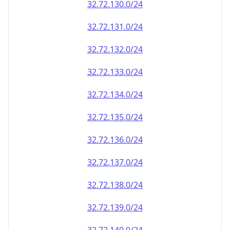
32.72.130.0/24
32.72.131.0/24
32.72.132.0/24
32.72.133.0/24
32.72.134.0/24
32.72.135.0/24
32.72.136.0/24
32.72.137.0/24
32.72.138.0/24
32.72.139.0/24