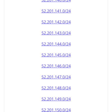
52.201.140.0/24
52.201.141.0/24
52.201.142.0/24
52.201.143.0/24
52.201.144.0/24
52.201.145.0/24
52.201.146.0/24
52.201.147.0/24
52.201.148.0/24
52.201.149.0/24
52.201.150.0/24