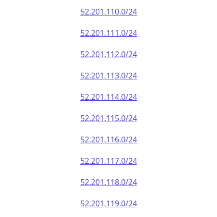
52.201.110.0/24
52.201.111.0/24
52.201.112.0/24
52.201.113.0/24
52.201.114.0/24
52.201.115.0/24
52.201.116.0/24
52.201.117.0/24
52.201.118.0/24
52.201.119.0/24