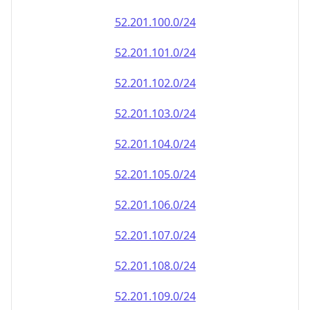
52.201.100.0/24
52.201.101.0/24
52.201.102.0/24
52.201.103.0/24
52.201.104.0/24
52.201.105.0/24
52.201.106.0/24
52.201.107.0/24
52.201.108.0/24
52.201.109.0/24