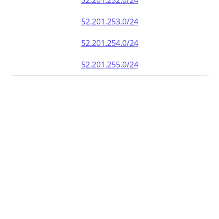
52.201.252.0/24
52.201.253.0/24
52.201.254.0/24
52.201.255.0/24