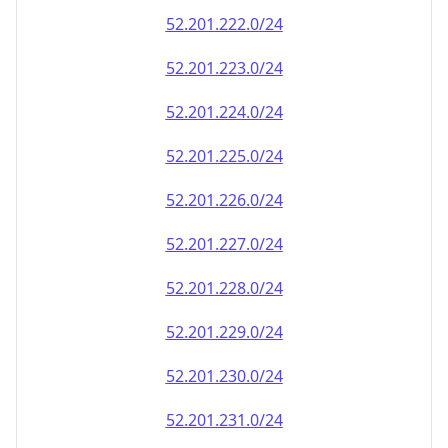
52.201.222.0/24
52.201.223.0/24
52.201.224.0/24
52.201.225.0/24
52.201.226.0/24
52.201.227.0/24
52.201.228.0/24
52.201.229.0/24
52.201.230.0/24
52.201.231.0/24