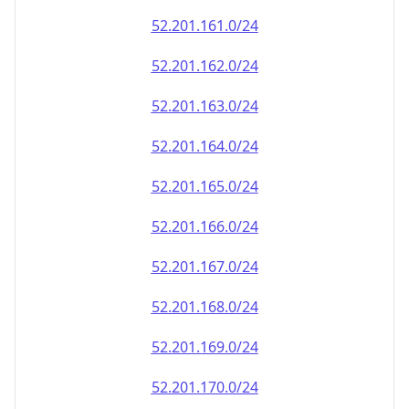
52.201.161.0/24
52.201.162.0/24
52.201.163.0/24
52.201.164.0/24
52.201.165.0/24
52.201.166.0/24
52.201.167.0/24
52.201.168.0/24
52.201.169.0/24
52.201.170.0/24