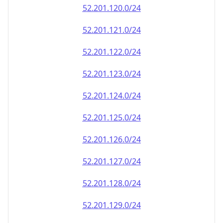
52.201.120.0/24
52.201.121.0/24
52.201.122.0/24
52.201.123.0/24
52.201.124.0/24
52.201.125.0/24
52.201.126.0/24
52.201.127.0/24
52.201.128.0/24
52.201.129.0/24