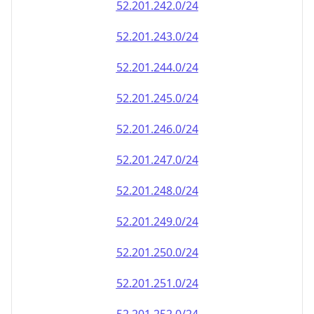
52.201.242.0/24
52.201.243.0/24
52.201.244.0/24
52.201.245.0/24
52.201.246.0/24
52.201.247.0/24
52.201.248.0/24
52.201.249.0/24
52.201.250.0/24
52.201.251.0/24