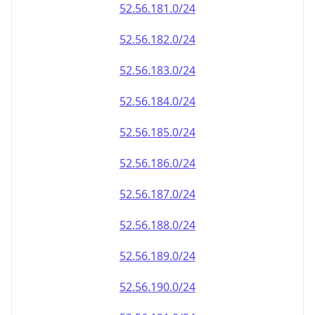
52.56.181.0/24
52.56.182.0/24
52.56.183.0/24
52.56.184.0/24
52.56.185.0/24
52.56.186.0/24
52.56.187.0/24
52.56.188.0/24
52.56.189.0/24
52.56.190.0/24