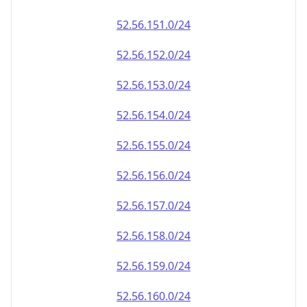
52.56.151.0/24
52.56.152.0/24
52.56.153.0/24
52.56.154.0/24
52.56.155.0/24
52.56.156.0/24
52.56.157.0/24
52.56.158.0/24
52.56.159.0/24
52.56.160.0/24