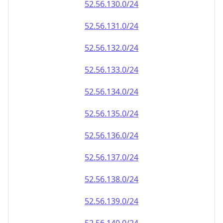
52.56.130.0/24
52.56.131.0/24
52.56.132.0/24
52.56.133.0/24
52.56.134.0/24
52.56.135.0/24
52.56.136.0/24
52.56.137.0/24
52.56.138.0/24
52.56.139.0/24