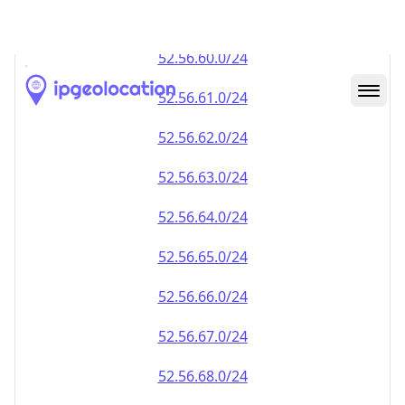
52.56.59.0/24
52.56.60.0/24
52.56.61.0/24
52.56.62.0/24
52.56.63.0/24
52.56.64.0/24
52.56.65.0/24
52.56.66.0/24
52.56.67.0/24
52.56.68.0/24