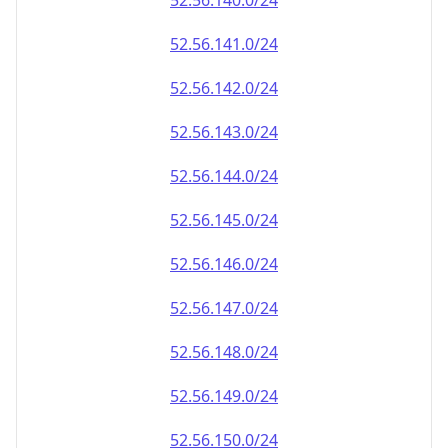
52.56.140.0/24
52.56.141.0/24
52.56.142.0/24
52.56.143.0/24
52.56.144.0/24
52.56.145.0/24
52.56.146.0/24
52.56.147.0/24
52.56.148.0/24
52.56.149.0/24
52.56.150.0/24