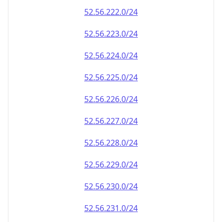
52.56.222.0/24
52.56.223.0/24
52.56.224.0/24
52.56.225.0/24
52.56.226.0/24
52.56.227.0/24
52.56.228.0/24
52.56.229.0/24
52.56.230.0/24
52.56.231.0/24