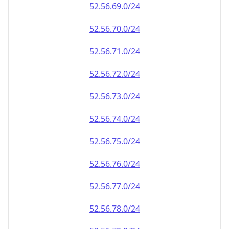
52.56.69.0/24
52.56.70.0/24
52.56.71.0/24
52.56.72.0/24
52.56.73.0/24
52.56.74.0/24
52.56.75.0/24
52.56.76.0/24
52.56.77.0/24
52.56.78.0/24