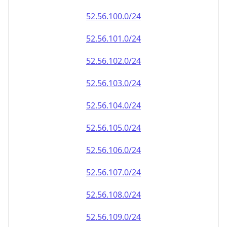
52.56.100.0/24
52.56.101.0/24
52.56.102.0/24
52.56.103.0/24
52.56.104.0/24
52.56.105.0/24
52.56.106.0/24
52.56.107.0/24
52.56.108.0/24
52.56.109.0/24