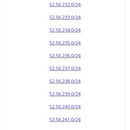
52.56.232.0/24
52.56.233.0/24
52.56.234.0/24
52.56.235.0/24
52.56.236.0/24
52.56.237.0/24
52.56.238.0/24
52.56.239.0/24
52.56.240.0/24
52.56.241.0/24