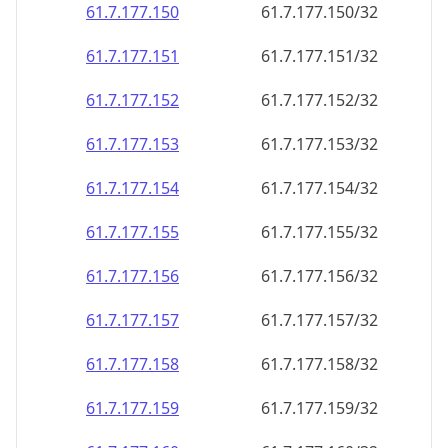
61.7.177.150
61.7.177.150/32
61.7.177.151
61.7.177.151/32
61.7.177.152
61.7.177.152/32
61.7.177.153
61.7.177.153/32
61.7.177.154
61.7.177.154/32
61.7.177.155
61.7.177.155/32
61.7.177.156
61.7.177.156/32
61.7.177.157
61.7.177.157/32
61.7.177.158
61.7.177.158/32
61.7.177.159
61.7.177.159/32