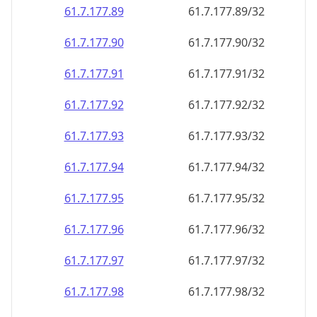
61.7.177.89
61.7.177.89/32
61.7.177.90
61.7.177.90/32
61.7.177.91
61.7.177.91/32
61.7.177.92
61.7.177.92/32
61.7.177.93
61.7.177.93/32
61.7.177.94
61.7.177.94/32
61.7.177.95
61.7.177.95/32
61.7.177.96
61.7.177.96/32
61.7.177.97
61.7.177.97/32
61.7.177.98
61.7.177.98/32