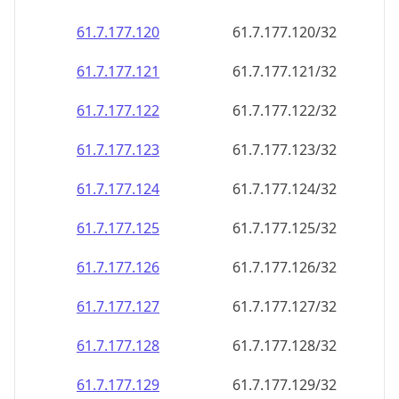
61.7.177.120
61.7.177.120/32
61.7.177.121
61.7.177.121/32
61.7.177.122
61.7.177.122/32
61.7.177.123
61.7.177.123/32
61.7.177.124
61.7.177.124/32
61.7.177.125
61.7.177.125/32
61.7.177.126
61.7.177.126/32
61.7.177.127
61.7.177.127/32
61.7.177.128
61.7.177.128/32
61.7.177.129
61.7.177.129/32