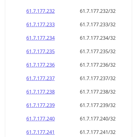
61.7.177.232
61.7.177.232/32
61.7.177.233
61.7.177.233/32
61.7.177.234
61.7.177.234/32
61.7.177.235
61.7.177.235/32
61.7.177.236
61.7.177.236/32
61.7.177.237
61.7.177.237/32
61.7.177.238
61.7.177.238/32
61.7.177.239
61.7.177.239/32
61.7.177.240
61.7.177.240/32
61.7.177.241
61.7.177.241/32