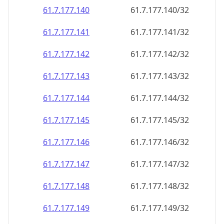
61.7.177.140
61.7.177.140/32
61.7.177.141
61.7.177.141/32
61.7.177.142
61.7.177.142/32
61.7.177.143
61.7.177.143/32
61.7.177.144
61.7.177.144/32
61.7.177.145
61.7.177.145/32
61.7.177.146
61.7.177.146/32
61.7.177.147
61.7.177.147/32
61.7.177.148
61.7.177.148/32
61.7.177.149
61.7.177.149/32