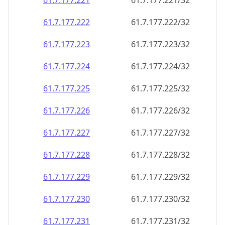
61.7.177.221
61.7.177.221/32
61.7.177.222
61.7.177.222/32
61.7.177.223
61.7.177.223/32
61.7.177.224
61.7.177.224/32
61.7.177.225
61.7.177.225/32
61.7.177.226
61.7.177.226/32
61.7.177.227
61.7.177.227/32
61.7.177.228
61.7.177.228/32
61.7.177.229
61.7.177.229/32
61.7.177.230
61.7.177.230/32
61.7.177.231
61.7.177.231/32