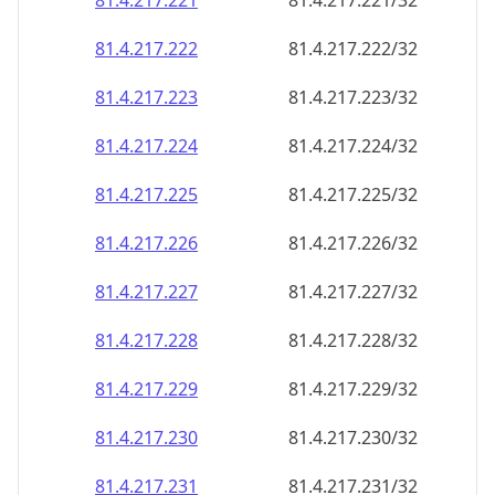
81.4.217.221
81.4.217.221/32
81.4.217.222
81.4.217.222/32
81.4.217.223
81.4.217.223/32
81.4.217.224
81.4.217.224/32
81.4.217.225
81.4.217.225/32
81.4.217.226
81.4.217.226/32
81.4.217.227
81.4.217.227/32
81.4.217.228
81.4.217.228/32
81.4.217.229
81.4.217.229/32
81.4.217.230
81.4.217.230/32
81.4.217.231
81.4.217.231/32