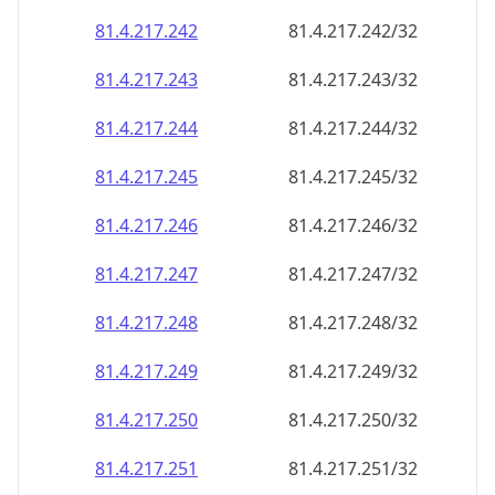
81.4.217.242
81.4.217.242/32
81.4.217.243
81.4.217.243/32
81.4.217.244
81.4.217.244/32
81.4.217.245
81.4.217.245/32
81.4.217.246
81.4.217.246/32
81.4.217.247
81.4.217.247/32
81.4.217.248
81.4.217.248/32
81.4.217.249
81.4.217.249/32
81.4.217.250
81.4.217.250/32
81.4.217.251
81.4.217.251/32