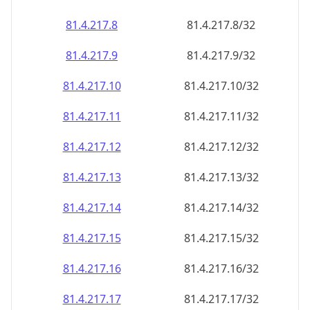
81.4.217.8
81.4.217.8/32
81.4.217.9
81.4.217.9/32
81.4.217.10
81.4.217.10/32
81.4.217.11
81.4.217.11/32
81.4.217.12
81.4.217.12/32
81.4.217.13
81.4.217.13/32
81.4.217.14
81.4.217.14/32
81.4.217.15
81.4.217.15/32
81.4.217.16
81.4.217.16/32
81.4.217.17
81.4.217.17/32