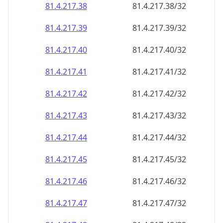
81.4.217.38
81.4.217.38/32
81.4.217.39
81.4.217.39/32
81.4.217.40
81.4.217.40/32
81.4.217.41
81.4.217.41/32
81.4.217.42
81.4.217.42/32
81.4.217.43
81.4.217.43/32
81.4.217.44
81.4.217.44/32
81.4.217.45
81.4.217.45/32
81.4.217.46
81.4.217.46/32
81.4.217.47
81.4.217.47/32