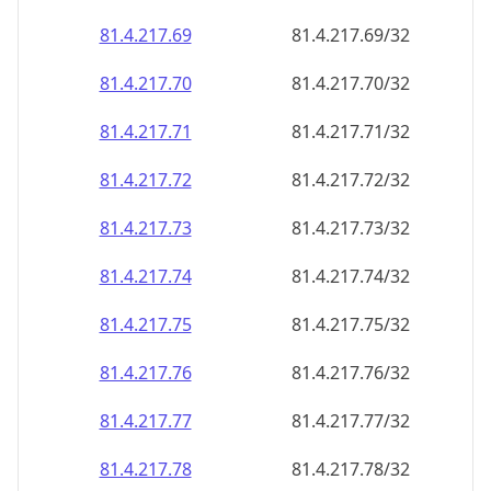
81.4.217.69
81.4.217.69/32
81.4.217.70
81.4.217.70/32
81.4.217.71
81.4.217.71/32
81.4.217.72
81.4.217.72/32
81.4.217.73
81.4.217.73/32
81.4.217.74
81.4.217.74/32
81.4.217.75
81.4.217.75/32
81.4.217.76
81.4.217.76/32
81.4.217.77
81.4.217.77/32
81.4.217.78
81.4.217.78/32