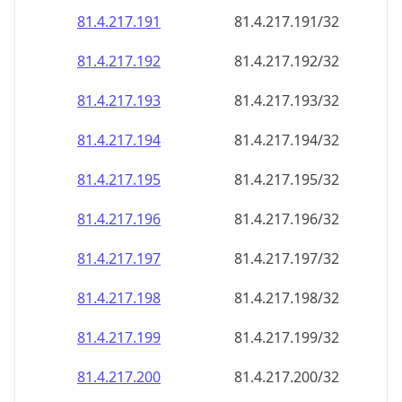
81.4.217.191
81.4.217.191/32
81.4.217.192
81.4.217.192/32
81.4.217.193
81.4.217.193/32
81.4.217.194
81.4.217.194/32
81.4.217.195
81.4.217.195/32
81.4.217.196
81.4.217.196/32
81.4.217.197
81.4.217.197/32
81.4.217.198
81.4.217.198/32
81.4.217.199
81.4.217.199/32
81.4.217.200
81.4.217.200/32