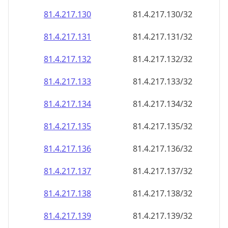
81.4.217.130
81.4.217.130/32
81.4.217.131
81.4.217.131/32
81.4.217.132
81.4.217.132/32
81.4.217.133
81.4.217.133/32
81.4.217.134
81.4.217.134/32
81.4.217.135
81.4.217.135/32
81.4.217.136
81.4.217.136/32
81.4.217.137
81.4.217.137/32
81.4.217.138
81.4.217.138/32
81.4.217.139
81.4.217.139/32