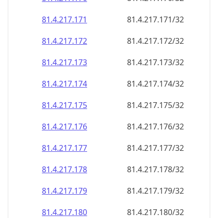
81.4.217.171
81.4.217.171/32
81.4.217.172
81.4.217.172/32
81.4.217.173
81.4.217.173/32
81.4.217.174
81.4.217.174/32
81.4.217.175
81.4.217.175/32
81.4.217.176
81.4.217.176/32
81.4.217.177
81.4.217.177/32
81.4.217.178
81.4.217.178/32
81.4.217.179
81.4.217.179/32
81.4.217.180
81.4.217.180/32