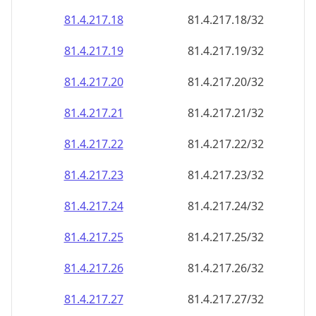
81.4.217.18
81.4.217.18/32
81.4.217.19
81.4.217.19/32
81.4.217.20
81.4.217.20/32
81.4.217.21
81.4.217.21/32
81.4.217.22
81.4.217.22/32
81.4.217.23
81.4.217.23/32
81.4.217.24
81.4.217.24/32
81.4.217.25
81.4.217.25/32
81.4.217.26
81.4.217.26/32
81.4.217.27
81.4.217.27/32