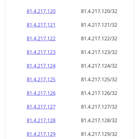
81.4.217.120
81.4.217.120/32
81.4.217.121
81.4.217.121/32
81.4.217.122
81.4.217.122/32
81.4.217.123
81.4.217.123/32
81.4.217.124
81.4.217.124/32
81.4.217.125
81.4.217.125/32
81.4.217.126
81.4.217.126/32
81.4.217.127
81.4.217.127/32
81.4.217.128
81.4.217.128/32
81.4.217.129
81.4.217.129/32