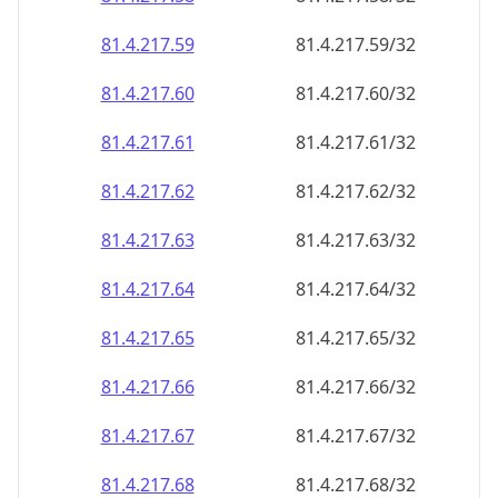
81.4.217.59
81.4.217.59/32
81.4.217.60
81.4.217.60/32
81.4.217.61
81.4.217.61/32
81.4.217.62
81.4.217.62/32
81.4.217.63
81.4.217.63/32
81.4.217.64
81.4.217.64/32
81.4.217.65
81.4.217.65/32
81.4.217.66
81.4.217.66/32
81.4.217.67
81.4.217.67/32
81.4.217.68
81.4.217.68/32