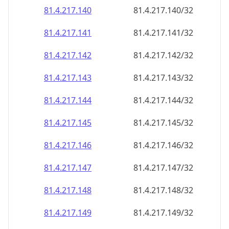
81.4.217.140
81.4.217.140/32
81.4.217.141
81.4.217.141/32
81.4.217.142
81.4.217.142/32
81.4.217.143
81.4.217.143/32
81.4.217.144
81.4.217.144/32
81.4.217.145
81.4.217.145/32
81.4.217.146
81.4.217.146/32
81.4.217.147
81.4.217.147/32
81.4.217.148
81.4.217.148/32
81.4.217.149
81.4.217.149/32