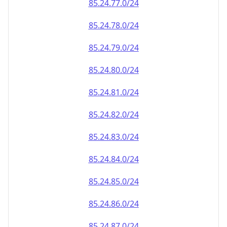
85.24.79.0/24
85.24.80.0/24
85.24.81.0/24
85.24.82.0/24
85.24.83.0/24
85.24.84.0/24
85.24.85.0/24
85.24.86.0/24
85.24.87.0/24
85.24.88.0/24
85.24.89.0/24