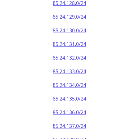
85.24.130.0/24
85.24.131.0/24
85.24.132.0/24
85.24.133.0/24
85.24.134.0/24
85.24.135.0/24
85.24.136.0/24
85.24.137.0/24
85.24.138.0/24
85.24.139.0/24