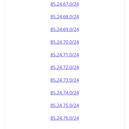
85.24.69.0/24
85.24.70.0/24
85.24.71.0/24
85.24.72.0/24
85.24.73.0/24
85.24.74.0/24
85.24.75.0/24
85.24.76.0/24
85.24.77.0/24
85.24.78.0/24