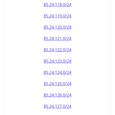
85.24.120.0/24
85.24.121.0/24
85.24.122.0/24
85.24.123.0/24
85.24.124.0/24
85.24.125.0/24
85.24.126.0/24
85.24.127.0/24
85.24.128.0/24
85.24.129.0/24