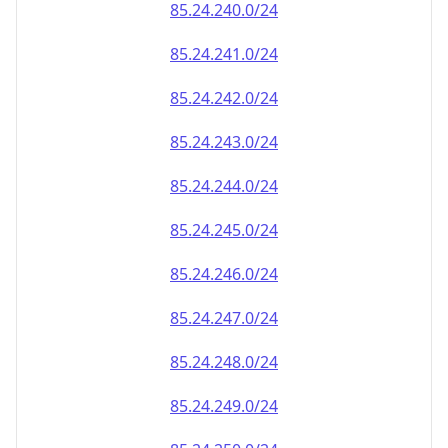
85.24.242.0/24
85.24.243.0/24
85.24.244.0/24
85.24.245.0/24
85.24.246.0/24
85.24.247.0/24
85.24.248.0/24
85.24.249.0/24
85.24.250.0/24
85.24.251.0/24