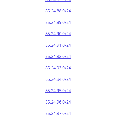
85.24.90.0/24
85.24.91.0/24
85.24.92.0/24
85.24.93.0/24
85.24.94.0/24
85.24.95.0/24
85.24.96.0/24
85.24.97.0/24
85.24.98.0/24
85.24.99.0/24