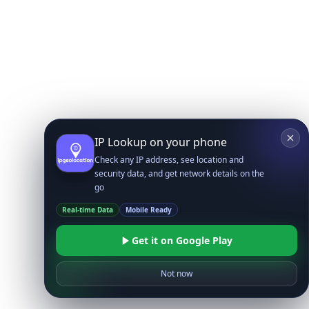
IP Lookup on your phone
Check any IP address, see location and
security data, and get network details on the
go
Real-time Data
Mobile Ready
Get it on Google Play
Not now