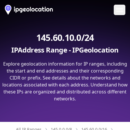
Ope
145.60.10.0/24
IPAddress Range - IPGeolocation
Explore geolocation information for IP ranges, including
the start and end addresses and their corresponding
CIDR or prefix. See details about the networks and
locations associated with each address. Understand how
these IPs are organized and distributed across different
networks.
All IP Ranges
145.0.0.0/8
145.60.0.0/16