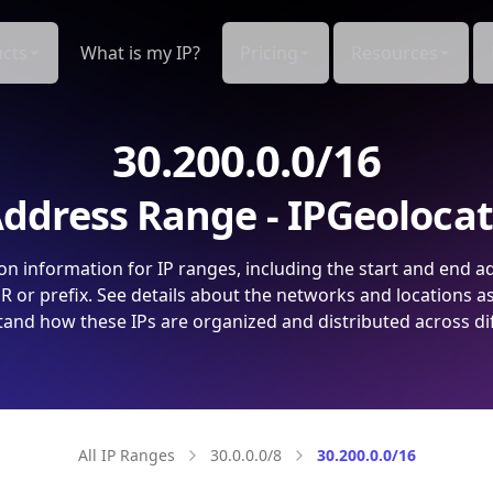
cts
What is my IP?
Pricing
Resources
30.200.0.0/16
ddress Range - IPGeoloca
on information for IP ranges, including the start and end a
 or prefix. See details about the networks and locations a
and how these IPs are organized and distributed across di
All IP Ranges
30.0.0.0/8
30.200.0.0/16