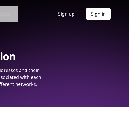
Docs
Sign up
Sign in
tion
ddresses and their
ssociated with each
fferent networks.