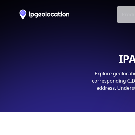
Produ
IPA
Explore geolocati
corresponding CIDR
address. Underst