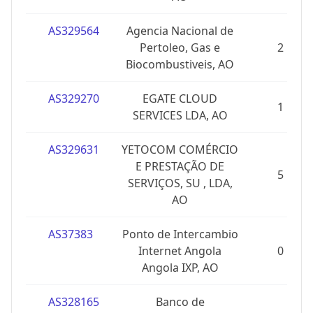
AS329564
Agencia Nacional de
Pertoleo, Gas e
2
Biocombustiveis, AO
AS329270
EGATE CLOUD
1
SERVICES LDA, AO
AS329631
YETOCOM COMÉRCIO
E PRESTAÇÃO DE
5
SERVIÇOS, SU , LDA,
AO
AS37383
Ponto de Intercambio
Internet Angola
0
Angola IXP, AO
AS328165
Banco de