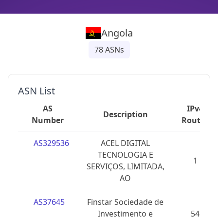
Angola
78
ASNs
ASN List
AS
IPv4
Description
Number
Routes
AS329536
ACEL DIGITAL
TECNOLOGIA E
1
SERVIÇOS, LIMITADA,
AO
AS37645
Finstar Sociedade de
Investimento e
54