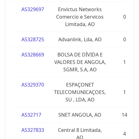
AS329697
Envictus Networks
Comercio e Servicos
0
Limitada, AO
AS328725
Advanlink, Lda, AO
0
AS328669
BOLSA DE DÍVIDA E
VALORES DE ANGOLA,
1
SGMR, S.A, AO
AS329370
ESPAÇONET
TELECOMUNICAÇOES,
1
SU , LDA, AO
AS32717
SNET ANGOLA, AO
14
AS327833
Central 8 Limitada,
4
AO