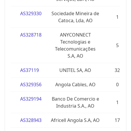
AS329330
Sociedade Mineira de
1
Catoca, Lda, AO
AS328718
ANYCONNECT
Tecnologias e
5
Telecomunicações
S.A, AO
AS37119
UNITEL SA, AO
32
AS329356
Angola Cables, AO
0
AS329194
Banco De Comercio e
1
Industria S.A., AO
AS328943
Africell Angola S.A, AO
17