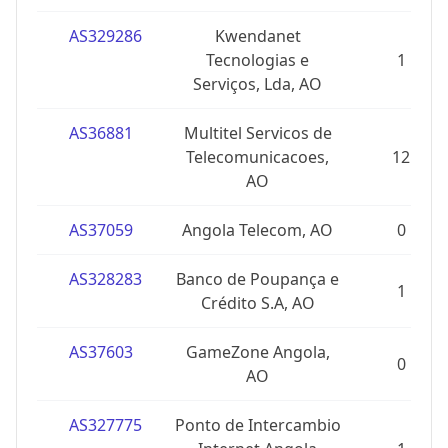
AS329286
Kwendanet
Tecnologias e
1
Serviços, Lda, AO
AS36881
Multitel Servicos de
Telecomunicacoes,
12
AO
AS37059
Angola Telecom, AO
0
AS328283
Banco de Poupança e
1
Crédito S.A, AO
AS37603
GameZone Angola,
0
AO
AS327775
Ponto de Intercambio