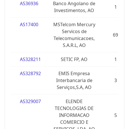
AS36936
Banco Angolano de
1
Investimentos, AO
AS17400
MSTelcom Mercury
Servicos de
69
Telecomunicacoes,
S.A.R.L, AO
AS328211
SETIC FP, AO
1
AS328792
EMIS Empresa
Interbancaria de
3
Serviços,S.A, AO
AS329007
ELENDE
TECNOLOGIAS DE
INFORMACAO
5
COMERCIO E