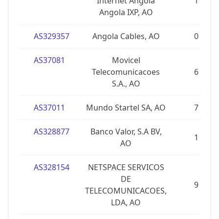
Internet Angola
1
Angola IXP, AO
AS329357
Angola Cables, AO
0
AS37081
Movicel
Telecomunicacoes
6
S.A., AO
AS37011
Mundo Startel SA, AO
7
AS328877
Banco Valor, S.A BV,
1
AO
AS328154
NETSPACE SERVICOS
DE
9
TELECOMUNICACOES,
LDA, AO