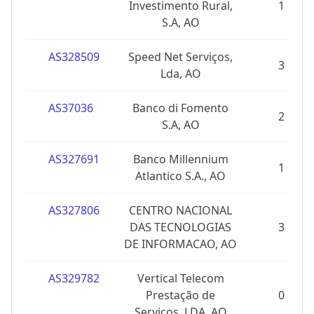
Investimento Rural,
1
S.A, AO
AS328509
Speed Net Serviços,
3
Lda, AO
AS37036
Banco di Fomento
2
S.A, AO
AS327691
Banco Millennium
1
Atlantico S.A., AO
AS327806
CENTRO NACIONAL
DAS TECNOLOGIAS
3
DE INFORMACAO, AO
AS329782
Vertical Telecom
Prestação de
0
Serviços, LDA, AO