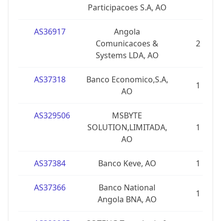
Participacoes S.A, AO
AS36917
Angola
Comunicacoes &
2
Systems LDA, AO
AS37318
Banco Economico,S.A,
1
AO
AS329506
MSBYTE
SOLUTION,LIMITADA,
1
AO
AS37384
Banco Keve, AO
1
AS37366
Banco National
1
Angola BNA, AO