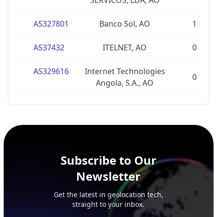
SERVICOS, LDA, AO
AS327801
Banco Sol, AO
1
AS37432
ITELNET, AO
0
AS329616
Internet Technologies
0
Angola, S.A., AO
Subscribe to Our
Newsletter
Get the latest in geolocation tech,
straight to your inbox.