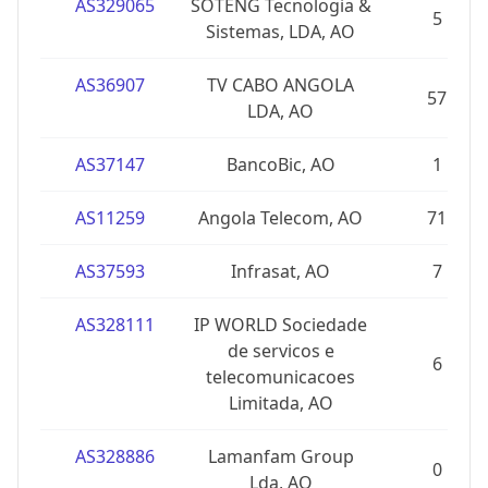
AS329065
SOTENG Tecnologia &
5
Sistemas, LDA, AO
AS36907
TV CABO ANGOLA
57
LDA, AO
AS37147
BancoBic, AO
1
AS11259
Angola Telecom, AO
71
AS37593
Infrasat, AO
7
AS328111
IP WORLD Sociedade
de servicos e
6
telecomunicacoes
Limitada, AO
AS328886
Lamanfam Group
0
Lda, AO