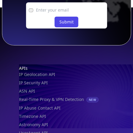
Submit
Footer
APIs
IP Geolocation API
IP Security API
ASN API
Real-Time Proxy & VPN Detection
NEW
IP Abuse Contact API
Timezone API
Astronomy API
UserAgent API