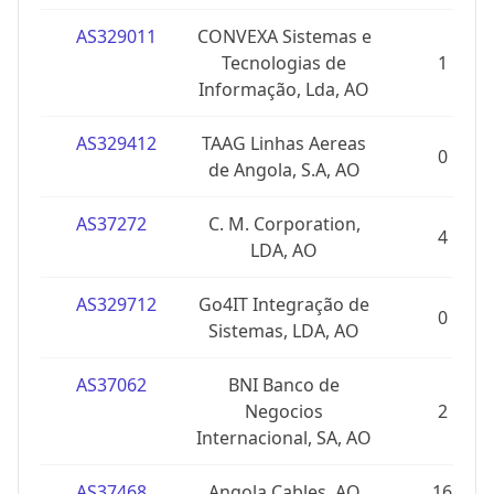
AS329011
CONVEXA Sistemas e
Tecnologias de
1
Informação, Lda, AO
AS329412
TAAG Linhas Aereas
0
de Angola, S.A, AO
AS37272
C. M. Corporation,
4
LDA, AO
AS329712
Go4IT Integração de
0
Sistemas, LDA, AO
AS37062
BNI Banco de
Negocios
2
Internacional, SA, AO
AS37468
Angola Cables, AO
16