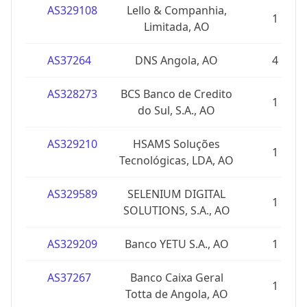
AS329108
Lello & Companhia,
1
Limitada, AO
AS37264
DNS Angola, AO
4
AS328273
BCS Banco de Credito
1
do Sul, S.A., AO
AS329210
HSAMS Soluções
1
Tecnológicas, LDA, AO
AS329589
SELENIUM DIGITAL
1
SOLUTIONS, S.A., AO
AS329209
Banco YETU S.A., AO
1
AS37267
Banco Caixa Geral
1
Totta de Angola, AO