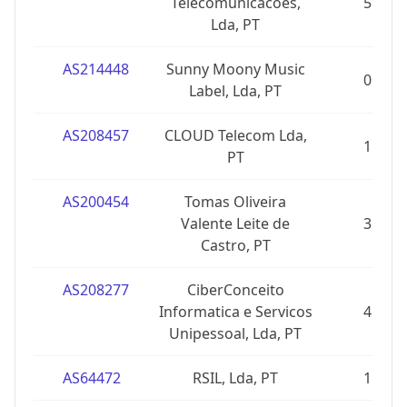
Telecomunicacoes,
5
Lda, PT
AS214448
Sunny Moony Music
0
Label, Lda, PT
AS208457
CLOUD Telecom Lda,
1
PT
AS200454
Tomas Oliveira
Valente Leite de
3
Castro, PT
AS208277
CiberConceito
Informatica e Servicos
4
Unipessoal, Lda, PT
AS64472
RSIL, Lda, PT
1