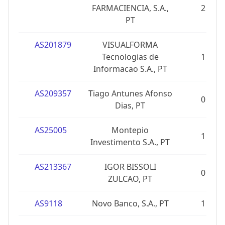
FARMACIENCIA, S.A.,
2
PT
AS201879
VISUALFORMA
Tecnologias de
1
Informacao S.A., PT
AS209357
Tiago Antunes Afonso
0
Dias, PT
AS25005
Montepio
1
Investimento S.A., PT
AS213367
IGOR BISSOLI
0
ZULCAO, PT
AS9118
Novo Banco, S.A., PT
1