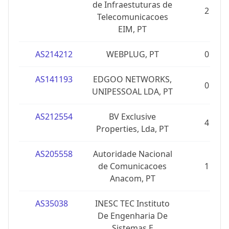
de Infraestuturas de
2
Telecomunicacoes
EIM, PT
AS214212
WEBPLUG, PT
0
AS141193
EDGOO NETWORKS,
0
UNIPESSOAL LDA, PT
AS212554
BV Exclusive
4
Properties, Lda, PT
AS205558
Autoridade Nacional
de Comunicacoes
1
Anacom, PT
AS35038
INESC TEC Instituto
De Engenharia De
Sistemas E