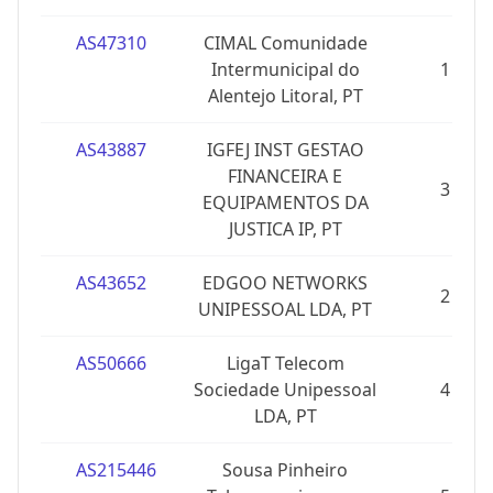
AS47310
CIMAL Comunidade
Intermunicipal do
1
Alentejo Litoral, PT
AS43887
IGFEJ INST GESTAO
FINANCEIRA E
3
EQUIPAMENTOS DA
JUSTICA IP, PT
AS43652
EDGOO NETWORKS
2
UNIPESSOAL LDA, PT
AS50666
LigaT Telecom
Sociedade Unipessoal
4
LDA, PT
AS215446
Sousa Pinheiro