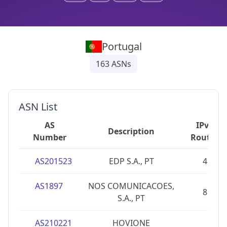
Portugal
163
ASNs
ASN List
AS
IPv4
Description
Number
Routes
AS201523
EDP S.A., PT
4
AS1897
NOS COMUNICACOES,
8
S.A., PT
AS210221
HOVIONE