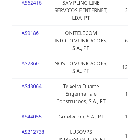
AS62416
SAMPLING LINE
SERVICOS E INTERNET,
2
LDA, PT
AS9186
ONITELECOM
INFOCOMUNICACOES,
6
S.A., PT
AS2860
NOS COMUNICACOES,
136
S.A., PT
AS43064
Teixeira Duarte
Engenharia e
1
Construcoes, S.A., PT
AS44055
Gotelecom, S.A., PT
1
AS212738
LUSOVPS
1
UNIPESSOAL LDA, PT