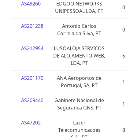
AS49260
EDGOO NETWORKS
0
UNIPESSOAL LDA, PT
AS201238
Antonio Carlos
0
Correia da Silva, PT
AS212954
LUSOALOJA SERVICOS
DE ALOJAMENTO WEB,
5
LDA, PT
AS201170
ANA Aeroportos de
1
Portugal, SA, PT
AS209440
Gabinete Nacional de
1
Seguranca GNS, PT
AS47202
Lazer
Telecomunicacoes
8