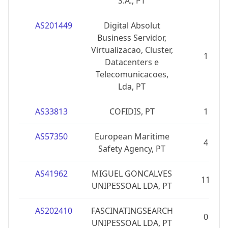
S.A., PT
AS201449
Digital Absolut
Business Servidor,
Virtualizacao, Cluster,
1
Datacenters e
Telecomunicacoes,
Lda, PT
AS33813
COFIDIS, PT
1
AS57350
European Maritime
4
Safety Agency, PT
AS41962
MIGUEL GONCALVES
11
UNIPESSOAL LDA, PT
AS202410
FASCINATINGSEARCH
0
UNIPESSOAL LDA, PT