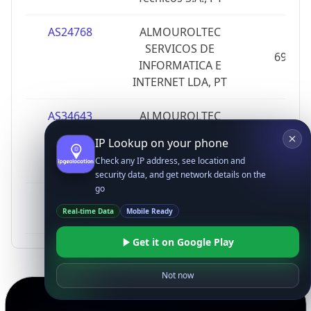
AS24768
ALMOUROLTEC
SERVICOS DE
69
INFORMATICA E
INTERNET LDA, PT
AS34643
ALMOUROLTEC
SERVICOS DE
0
IP Lookup on your phone
INFORMATICA E
Check any IP address, see location and
INTERNET LDA, PT
security data, and get network details on the
go
AS49941
Eurotux Informatica
7
Real-time Data
Mobile Ready
SA, PT
Get it on Google Play
Not now