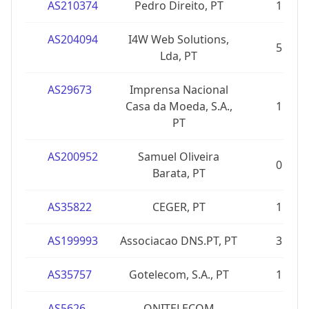
AS210374
Pedro Direito, PT
1
AS204094
I4W Web Solutions,
5
Lda, PT
AS29673
Imprensa Nacional
Casa da Moeda, S.A.,
1
PT
AS200952
Samuel Oliveira
0
Barata, PT
AS35822
CEGER, PT
1
AS199993
Associacao DNS.PT, PT
3
AS35757
Gotelecom, S.A., PT
1
AS5626
ONITELECOM