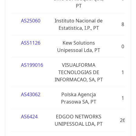
PT
AS25060
Instituto Nacional de
8
Estatistica, I.P., PT
AS51126
Kew Solutions
0
Unipessoal Lda, PT
AS199016
VISUALFORMA
TECNOLOGIAS DE
1
INFORMACAO, SA, PT
AS43062
Polska Agencja
1
Prasowa SA, PT
AS6424
EDGOO NETWORKS
26
UNIPESSOAL LDA, PT