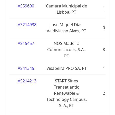
AS59690
Camara Municipal de
1
Lisboa, PT
AS214938
Jose Miguel Dias
0
Valdiviesso Alves, PT
AS15457
NOS Madeira
Comunicacoes, S.A.,
8
PT
AS41345
Visabeira PRO SA, PT
1
AS214213
START Sines
Transatlantic
Renewable &
2
Technology Campus,
S. A., PT