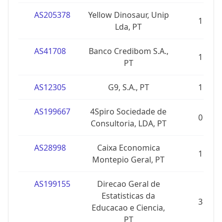
AS205378
Yellow Dinosaur, Unip
1
Lda, PT
AS41708
Banco Credibom S.A.,
1
PT
AS12305
G9, S.A., PT
1
AS199667
4Spiro Sociedade de
0
Consultoria, LDA, PT
AS28998
Caixa Economica
1
Montepio Geral, PT
AS199155
Direcao Geral de
Estatisticas da
3
Educacao e Ciencia,
PT