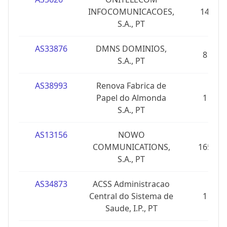
INFOCOMUNICACOES,
14
S.A., PT
AS33876
DMNS DOMINIOS,
8
S.A., PT
AS38993
Renova Fabrica de
Papel do Almonda
1
S.A., PT
AS13156
NOWO
COMMUNICATIONS,
165
S.A., PT
AS34873
ACSS Administracao
Central do Sistema de
1
Saude, I.P., PT