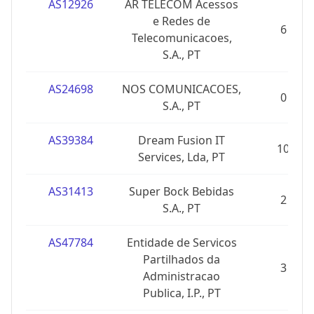
AS12926
AR TELECOM Acessos
e Redes de
6
Telecomunicacoes,
S.A., PT
AS24698
NOS COMUNICACOES,
0
S.A., PT
AS39384
Dream Fusion IT
10
Services, Lda, PT
AS31413
Super Bock Bebidas
2
S.A., PT
AS47784
Entidade de Servicos
Partilhados da
3
Administracao
Publica, I.P., PT