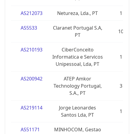
AS212073
Netureza, Lda., PT
1
AS5533
Claranet Portugal S.A,
10
PT
AS210193
CiberConceito
Informatica e Servicos
1
Unipessoal, Lda, PT
AS200942
ATEP Amkor
Technology Portugal,
3
S.A., PT
AS219114
Jorge Leonardes
1
Santos Lda, PT
AS51171
MINHOCOM, Gestao