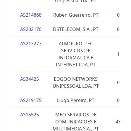
Unipessoal Lda, PT
AS214868
Ruben Guerreiro, PT
0
AS202170
DSTELECOM, S.A., PT
6
AS213277
ALMOUROLTEC
SERVICOS DE
1
INFORMATICA E
INTERNET LDA, PT
AS34425
EDGOO NETWORKS
0
UNIPESSOAL LDA, PT
AS219175
Hugo Pereira, PT
0
AS15525
MEO SERVICOS DE
COMUNICACOES E
43
MULTIMEDIA S.A., PT