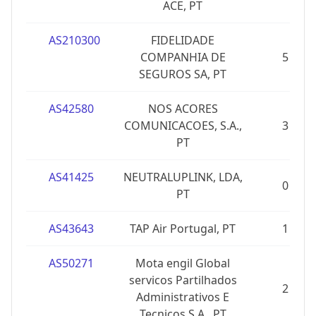
ACE, PT
AS210300
FIDELIDADE
COMPANHIA DE
5
SEGUROS SA, PT
AS42580
NOS ACORES
COMUNICACOES, S.A.,
3
PT
AS41425
NEUTRALUPLINK, LDA,
0
PT
AS43643
TAP Air Portugal, PT
1
AS50271
Mota engil Global
servicos Partilhados
2
Administrativos E
Tecnicos S.A., PT