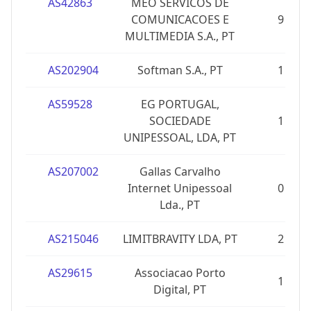
AS42863
MEO SERVICOS DE
COMUNICACOES E
9
MULTIMEDIA S.A., PT
AS202904
Softman S.A., PT
1
AS59528
EG PORTUGAL,
SOCIEDADE
1
UNIPESSOAL, LDA, PT
AS207002
Gallas Carvalho
Internet Unipessoal
0
Lda., PT
AS215046
LIMITBRAVITY LDA, PT
2
AS29615
Associacao Porto
1
Digital, PT