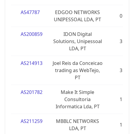
AS47787
EDGOO NETWORKS
0
UNIPESSOAL LDA, PT
AS200859
IDON Digital
Solutions, Unipessoal
3
LDA, PT
AS214913
Joel Reis da Conceicao
trading as WebTejo,
3
PT
AS201782
Make It Simple
Consultoria
1
Informatica Lda, PT
AS211259
MBBLC NETWORKS
1
LDA, PT