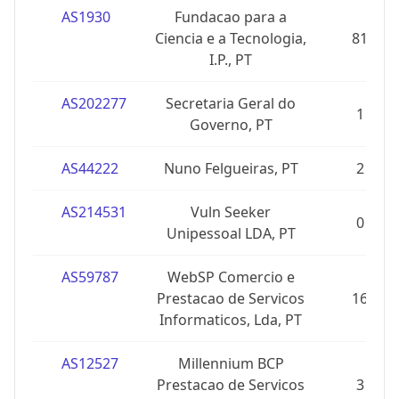
AS1930
Fundacao para a
Ciencia e a Tecnologia,
81
I.P., PT
AS202277
Secretaria Geral do
1
Governo, PT
AS44222
Nuno Felgueiras, PT
2
AS214531
Vuln Seeker
0
Unipessoal LDA, PT
AS59787
WebSP Comercio e
Prestacao de Servicos
16
Informaticos, Lda, PT
AS12527
Millennium BCP
Prestacao de Servicos
3