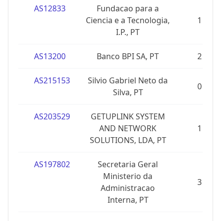
AS12833
Fundacao para a
Ciencia e a Tecnologia,
1
I.P., PT
AS13200
Banco BPI SA, PT
2
AS215153
Silvio Gabriel Neto da
0
Silva, PT
AS203529
GETUPLINK SYSTEM
AND NETWORK
1
SOLUTIONS, LDA, PT
AS197802
Secretaria Geral
Ministerio da
3
Administracao
Interna, PT