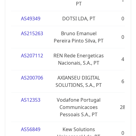
1
PT
AS49349
DOTSI LDA, PT
0
AS215263
Bruno Emanuel
0
Pereira Pinto Silva, PT
AS207112
REN Rede Energeticas
4
Nacionais, S.A., PT
AS200706
AXIANSEU DIGITAL
6
SOLUTIONS, S.A., PT
AS12353
Vodafone Portugal
Communicacoes
28
Pessoais S.A., PT
AS56849
Kew Solutions
0