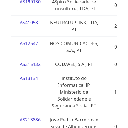
AS199130
4Spiro Sociedade de
0
Consultoria, LDA, PT
AS41058
NEUTRALUPLINK, LDA,
2
PT
AS12542
NOS COMUNICACOES,
0
S.A., PT
AS215132
CODAVEL, S.A., PT
0
AS13134
Instituto de
Informatica, IP
Ministerio da
1
Solidariedade e
Seguranca Social, PT
AS213886
Jose Pedro Barreiros e
Silva de Albuquerque,
0