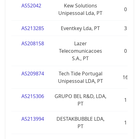
AS52042
Kew Solutions
0
Unipessoal Lda, PT
AS213285
Eventkey Lda, PT
3
AS208158
Lazer
Telecomunicacoes
0
S.A., PT
AS209874
Tech Tide Portugal
16
Unipessoal LDA, PT
AS215306
GRUPO BEL R&D, LDA,
1
PT
AS213994
DESTAKBUBBLE LDA,
1
PT