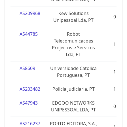
AS209968
Kew Solutions
0
Unipessoal Lda, PT
AS44785
Robot
Telecomunicacoes
1
Projectos e Servicos
Lda, PT
AS8609
Universidade Catolica
1
Portuguesa, PT
AS203482
Policia Judiciaria, PT
1
AS47943
EDGOO NETWORKS
0
UNIPESSOAL LDA, PT
AS216237
PORTO EDITORA, S.A.,