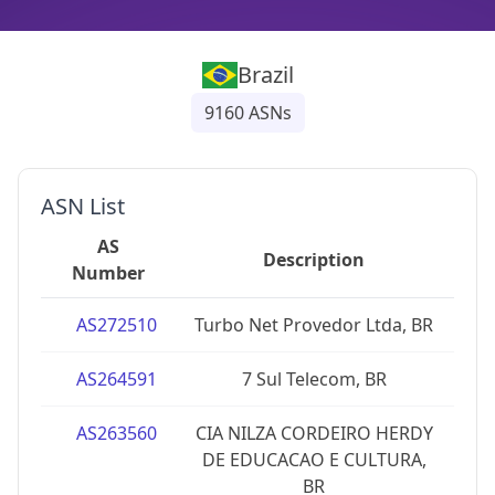
Brazil
9160
ASNs
ASN List
AS
I
Description
Number
Ro
AS272510
Turbo Net Provedor Ltda, BR
AS264591
7 Sul Telecom, BR
AS263560
CIA NILZA CORDEIRO HERDY
DE EDUCACAO E CULTURA,
BR