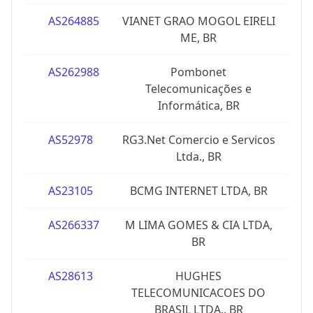
AS264885
VIANET GRAO MOGOL EIRELI
ME, BR
AS262988
Pombonet
Telecomunicações e
Informática, BR
AS52978
RG3.Net Comercio e Servicos
Ltda., BR
AS23105
BCMG INTERNET LTDA, BR
AS266337
M LIMA GOMES & CIA LTDA,
BR
AS28613
HUGHES
TELECOMUNICACOES DO
BRASIL LTDA., BR