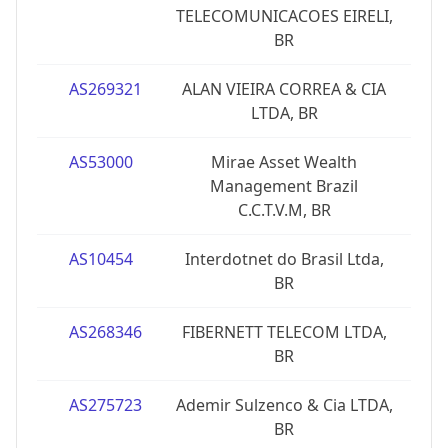
TELECOMUNICACOES EIRELI,
BR
AS269321
ALAN VIEIRA CORREA & CIA
LTDA, BR
AS53000
Mirae Asset Wealth
Management Brazil
C.C.T.V.M, BR
AS10454
Interdotnet do Brasil Ltda,
BR
AS268346
FIBERNETT TELECOM LTDA,
BR
AS275723
Ademir Sulzenco & Cia LTDA,
BR