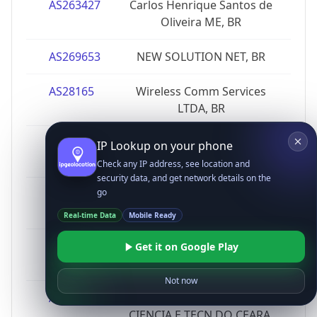
AS263427
Carlos Henrique Santos de
Oliveira ME, BR
AS269653
NEW SOLUTION NET, BR
AS28165
Wireless Comm Services
LTDA, BR
AS263876
SUPERIOR TRIBUNAL DE
IP Lookup on your phone
JUSTICA, BR
Check any IP address, see location and
security data, and get network details on the
go
AS264100
RIO CABLE TELECOM LTDA,
BR
Real-time Data
Mobile Ready
AS270901
Liker Telecomunicacoes
Get it on Google Play
Ltda, BR
Not now
AS263588
INSTITUTO FEDERAL DE EDU,
CIENCIA E TECN DO CEARA,