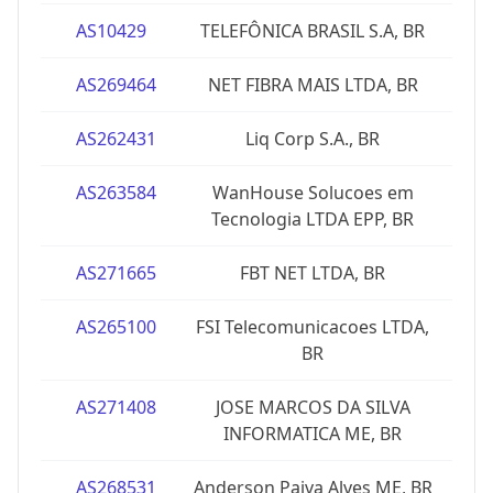
AS10429
TELEFÔNICA BRASIL S.A, BR
AS269464
NET FIBRA MAIS LTDA, BR
AS262431
Liq Corp S.A., BR
AS263584
WanHouse Solucoes em
Tecnologia LTDA EPP, BR
AS271665
FBT NET LTDA, BR
AS265100
FSI Telecomunicacoes LTDA,
BR
AS271408
JOSE MARCOS DA SILVA
INFORMATICA ME, BR
AS268531
Anderson Paiva Alves ME, BR