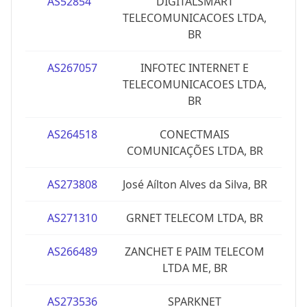
AS52854
DIGITALSMART
TELECOMUNICACOES LTDA,
BR
AS267057
INFOTEC INTERNET E
TELECOMUNICACOES LTDA,
BR
AS264518
CONECTMAIS
COMUNICAÇÕES LTDA, BR
AS273808
José Aílton Alves da Silva, BR
AS271310
GRNET TELECOM LTDA, BR
AS266489
ZANCHET E PAIM TELECOM
LTDA ME, BR
AS273536
SPARKNET