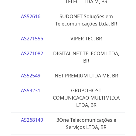
TELEC. LTDA M, BR
AS52616
SUDONET Soluções em
Telecomunicações Ltda, BR
AS271556
VIPER TEC, BR
AS271082
DIGITAL NET TELECOM LTDA,
BR
AS52549
NET PREMIUM LTDA ME, BR
AS53231
GRUPOHOST
COMUNICACAO MULTIMIDIA
LTDA, BR
AS268149
3One Telecomunicações e
Serviços LTDA, BR