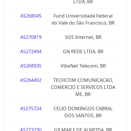
LTDA, BR
AS268045
Fund Universidade Federal
do Vale do São Francisco, BR
AS270819
SOS Internet, BR
AS272494
GN REDE LTDA, BR
AS268935
VibeNet Telecom, BR
AS264492
TECHCOM COMUNICACAO,
COMERCIO E SERVICOS LTDA
ME, BR
AS275724
CELIO DOMINGOS CABRAL
DOS SANTOS, BR
AS273730
GILMAR F DE ALMEIDA, BR