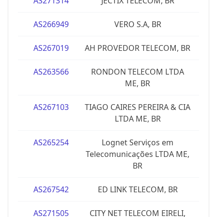
AS271314
JECTIX TELECOM, BR
AS266949
VERO S.A, BR
AS267019
AH PROVEDOR TELECOM, BR
AS263566
RONDON TELECOM LTDA
ME, BR
AS267103
TIAGO CAIRES PEREIRA & CIA
LTDA ME, BR
AS265254
Lognet Serviços em
Telecomunicações LTDA ME,
BR
AS267542
ED LINK TELECOM, BR
AS271505
CITY NET TELECOM EIRELI,